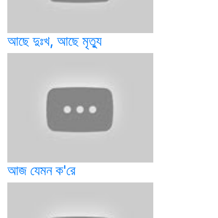
আছে দুঃখ, আছে মৃত্যু
আজ যেমন ক'রে