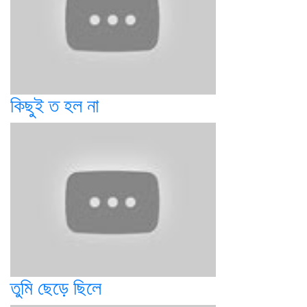
কিছুই ত হল না
তুমি ছেড়ে ছিলে