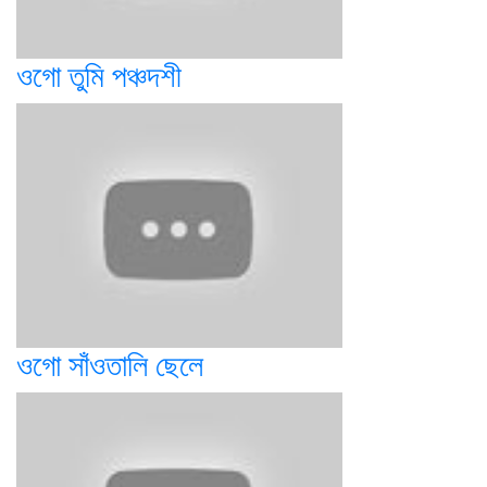
ওগো তুমি পঞ্চদশী
ওগো সাঁওতালি ছেলে