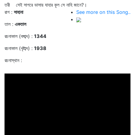
তরী সেই সাগরে ভাসায় যাহার কূল সে নাহি জানে?।
রাগ :
সাহানা
See more on this Song..
তাল :
একতাল
রচনাকাল (বঙ্গাব্দ) :
1344
রচনাকাল (খৃষ্টাব্দ) :
1938
রচনাস্থান :