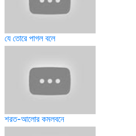
যে তোরে পাগল বলে
শরত-আলোর কমলবনে