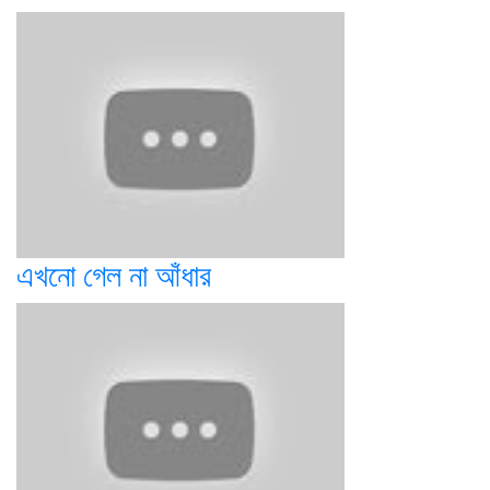
এখনো গেল না আঁধার