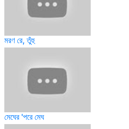
মরণ রে, তুঁহু
মেঘের 'পরে মেঘ