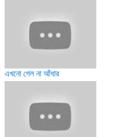
এখনো গেল না আঁধার