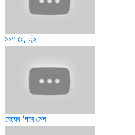
মরণ রে, তুঁহু
মেঘের 'পরে মেঘ