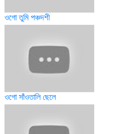
ওগো তুমি পঞ্চদশী
ওগো সাঁওতালি ছেলে