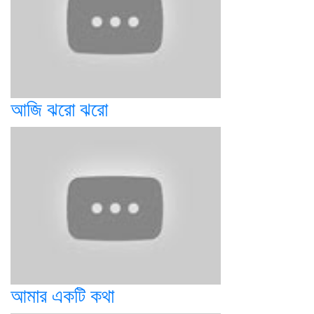
আজি ঝরো ঝরো
আমার একটি কথা