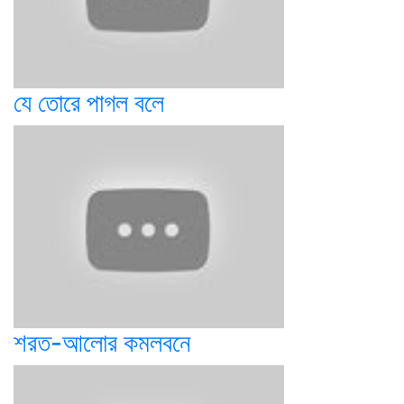
যে তোরে পাগল বলে
শরত-আলোর কমলবনে