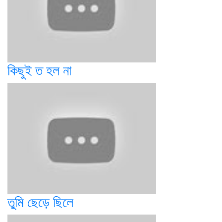
কিছুই ত হল না
তুমি ছেড়ে ছিলে