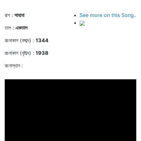
রাগ :
সাহানা
See more on this Song..
তাল :
একতাল
রচনাকাল (বঙ্গাব্দ) :
1344
রচনাকাল (খৃষ্টাব্দ) :
1938
রচনাস্থান :