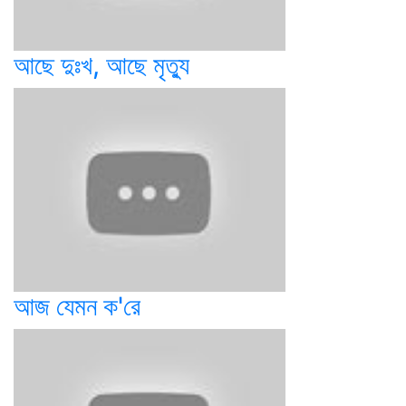
আছে দুঃখ, আছে মৃত্যু
আজ যেমন ক'রে