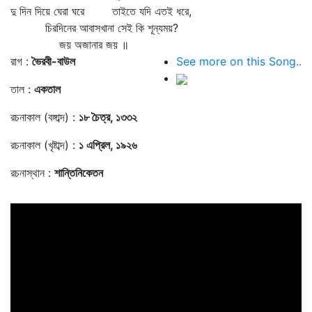
দু দিন দিয়ে ঘেরা ঘরে তাইতে যদি এতই ধরে,
চিরদিনের আবাসখানা সেই কি শূন্যময়?
জয় অজানার জয় ॥
রাগ :
ভৈরবী-বাউল
See more on this Song..
তাল :
একতাল
রচনাকাল (বঙ্গাব্দ) :
১৮ চৈত্র, ১৩৩২
রচনাকাল (খৃষ্টাব্দ) :
১ এপ্রিল, ১৯২৬
রচনাস্থান :
শান্তিনিকেতন