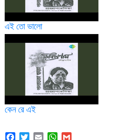
এই তো ভালো
কেন রে এই