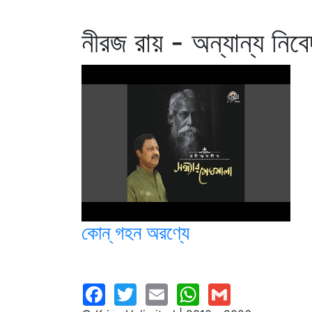
নীরজ রায় - অন্যান্য নিব
কোন্ গহন অরণ্যে