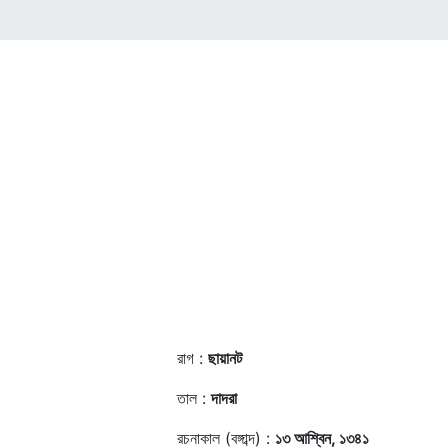
রাগ :
ছায়ানট
তাল :
দাদরা
রচনাকাল (বঙ্গাব্দ) :
১৩ আশ্বিন, ১৩৪১