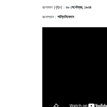
রচনাকাল (খৃষ্টাব্দ) :
৩০ সেপ্টেম্বর, ১৯৩৪
রচনাস্থান :
শান্তিনিকেতন