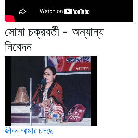
সোমা চক্রবর্তী - অন্যান্য
নিবেদন
জীবন আমার চলছে