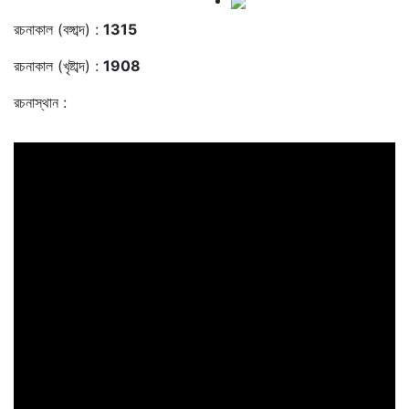
রচনাকাল (বঙ্গাব্দ) :
1315
রচনাকাল (খৃষ্টাব্দ) :
1908
রচনাস্থান :