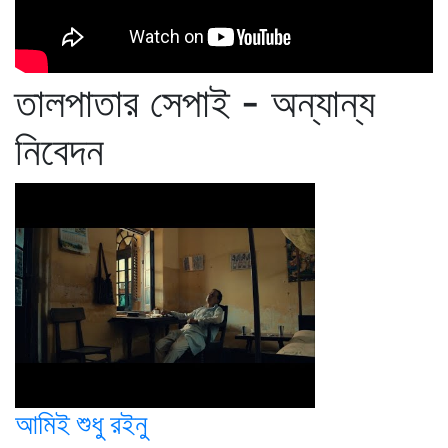
তালপাতার সেপাই - অন্যান্য
নিবেদন
আমিই শুধু রইনু