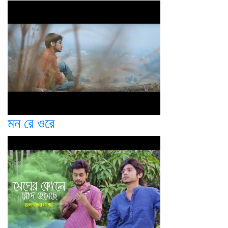
মন রে ওরে