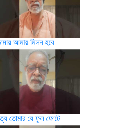
োমায় আমায় মিলন হবে
িত্য তোমার যে ফুল ফোটে