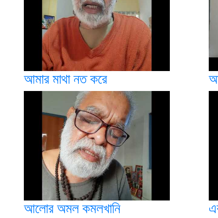
আমার মাথা নত করে
আ
আলোর অমল কমলখানি
এ