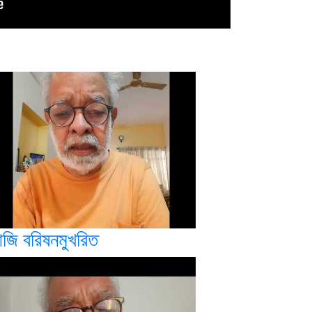
জি বরিষনমুখরিত