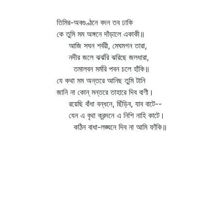
তিমির-অবগুণ্ঠনে বদন তব ঢাকি
কে তুমি মম অঙ্গনে দাঁড়ালে একাকী॥
আজি সঘন শর্বরী, মেঘমগন তারা,
নদীর জলে ঝর্ঝরি ঝরিছে জলধারা,
তমালবন মর্মরি পবন চলে হাঁকি॥
যে কথা মম অন্তরে আনিছ তুমি টানি
জানি না কোন্‌ মন্তরে তাহারে দিব বাণী।
রয়েছি বাঁধা বন্ধনে, ছিঁড়িব, যাব বাটে--
যেন এ বৃথা ক্রন্দনে এ নিশি নাহি কাটে।
কঠিন বাধা-লঙ্ঘনে দিব না আমি ফাঁকি॥