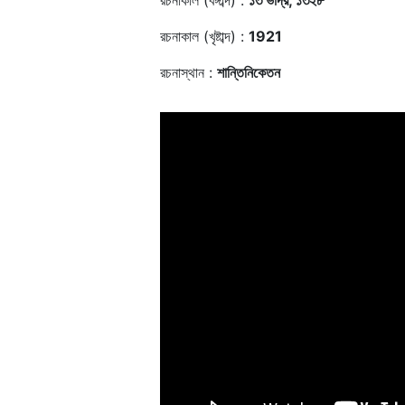
রচনাকাল (বঙ্গাব্দ) :
১৩ ভাদ্র, ১৩২৮
রচনাকাল (খৃষ্টাব্দ) :
1921
রচনাস্থান :
শান্তিনিকেতন