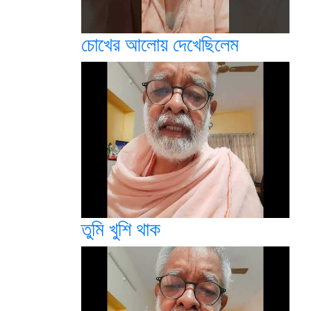
চোখের আলোয় দেখেছিলেম
তুমি খুশি থাক