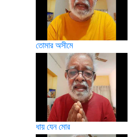
তোমার অসীমে
ধায় যেন মোর