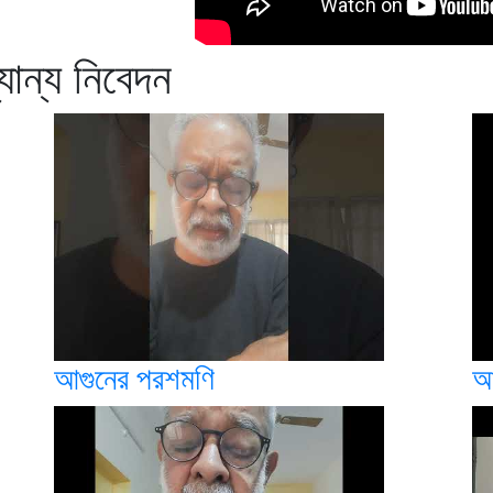
্যান্য নিবেদন
আগুনের পরশমণি
আ