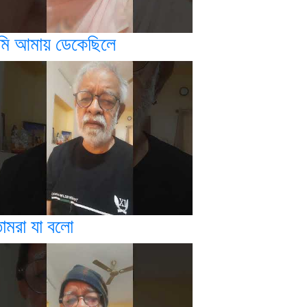
ুমি আমায় ডেকেছিলে
োমরা যা বলো