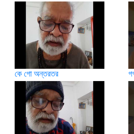
কে গো অন্তরতর
গ