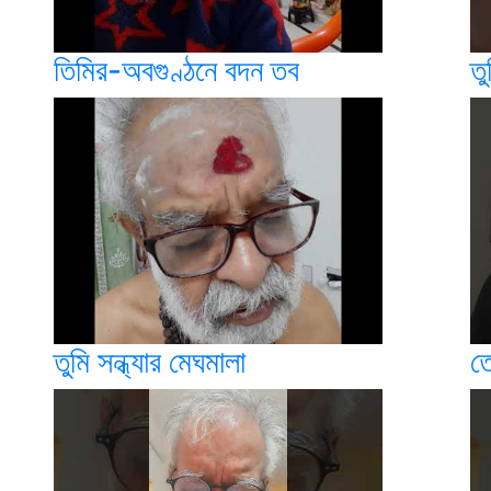
তিমির-অবগুণ্ঠনে বদন তব
ত
তুমি সন্ধ্যার মেঘমালা
ত