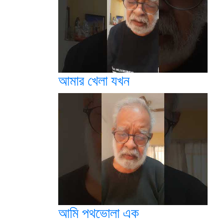
আমার খেলা যখন
আমি পথভোলা এক