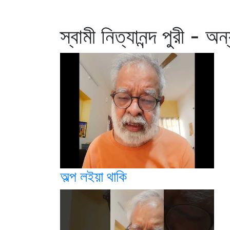
স্বামী নিত্যানন্দ পুরী - অন
অল্প লইয়া থাকি