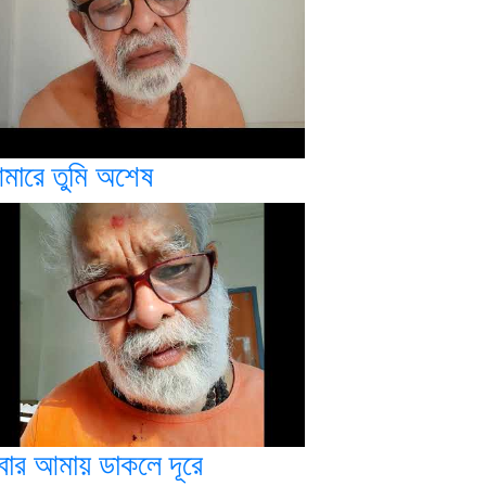
মারে তুমি অশেষ
বার আমায় ডাকলে দূরে