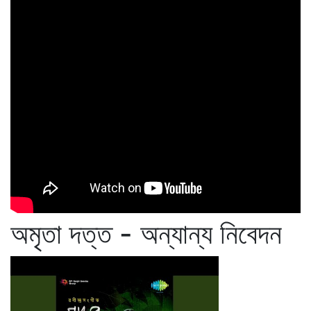
অমৃতা দত্ত - অন্যান্য নিবেদন