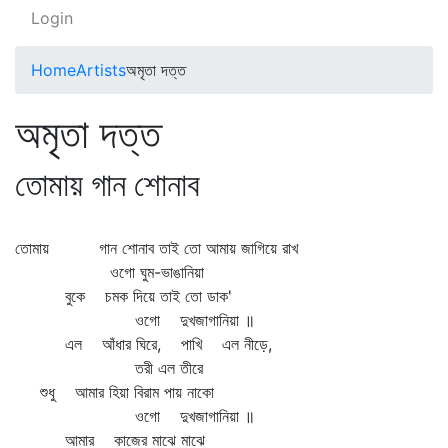
Login
Home
Artists
অমৃতা দত্ত
অমৃতা দত্ত
তোমায় গান শোনাব
তোমায় গান শোনাব তাই তো আমায় জাগিয়ে রাখ
ওগো ঘুম-ভাঙানিয়া
বুকে চমক দিয়ে তাই তো ডাক'
ওগো দুখজাগানিয়া ॥
এল আঁধার ঘিরে, পাখি এল নীড়ে,
তরী এল তীরে
শুধু আমার হিয়া বিরাম পায় নাকো
ওগো দুখজাগানিয়া ॥
আমার কাজের মাঝে মাঝে