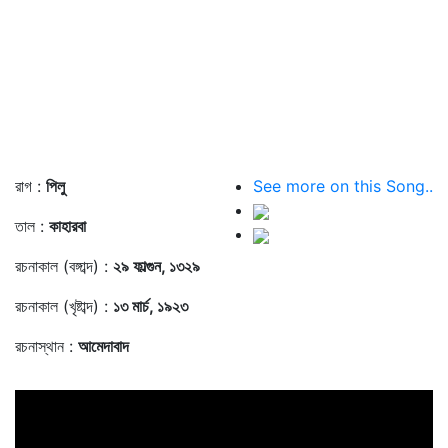
রাগ :
পিলু
See more on this Song..
তাল :
কাহারবা
রচনাকাল (বঙ্গাব্দ) :
২৯ ফাল্গুন, ১৩২৯
রচনাকাল (খৃষ্টাব্দ) :
১৩ মার্চ, ১৯২৩
রচনাস্থান :
আমেদাবাদ