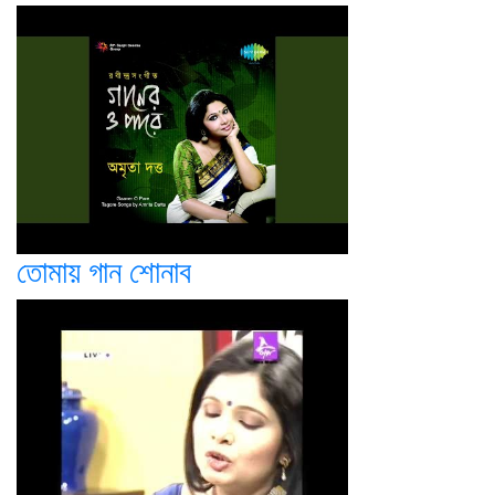
তোমায় গান শোনাব