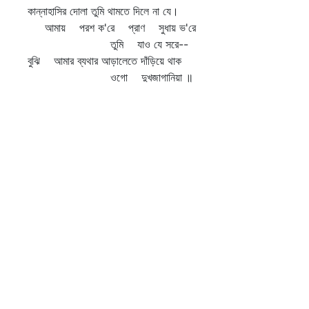
কান্নাহাসির দোলা তুমি থামতে দিলে না যে।
আমায় পরশ ক'রে প্রাণ সুধায় ভ'রে
তুমি যাও যে সরে--
বুঝি আমার ব্যথার আড়ালেতে দাঁড়িয়ে থাক
ওগো দুখজাগানিয়া ॥