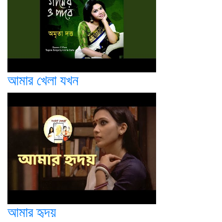
আমার খেলা যখন
আমার হৃদয়