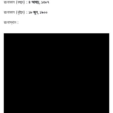
রচনাকাল (বঙ্গাব্দ) :
৪ আষাঢ়, ১৩০৭
রচনাকাল (খৃষ্টাব্দ) :
১৮ জুন, ১৯০০
রচনাস্থান :