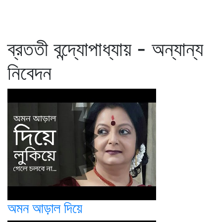
ব্রততী বন্দ্যোপাধ্যায় - অন্যান্য
নিবেদন
অমন আড়াল দিয়ে