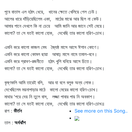
পূবে বাতাস এল হঠাৎ ধেয়ে, ধানের ক্ষেতে খেলিয়ে গেল ঢেউ।
আলের ধারে দাঁড়িয়েছিলেম একা, মাঠের মাঝে আর ছিল না কেউ।
আমার পানে দেখলে কি না চেয়ে আমি জানি আর জানে সেই মেয়ে।
কালো? তা সে যতই কালো হোক, দেখেছি তার কালো হরিণ-চোখ।
এমনি করে কালো কাজল মেঘ জ্যৈষ্ঠ মাসে আসে ঈশান কোণে।
এমনি করে কালো কোমল ছায়া আষাঢ় মাসে নামে তমাল-বনে।
এমনি করে শ্রাবণ-রজনীতে হঠাৎ খুশি ঘনিয়ে আসে চিতে।
কালো? তা সে যতই কালো হোক, দেখেছি তার কালো হরিণ-চোখ।
কৃষ্ণকলি আমি তারেই বলি, আর যা বলে বলুক অন্য লোক।
দেখেছিলেম ময়নাপাড়ার মাঠে কালো মেয়ের কালো হরিণ-চোখ।
মাথার 'পরে দেয় নি তুলে বাস, লজ্জা পাবার পায় নি অবকাশ।
কালো? তা সে যতই কালো হোক, দেখেছি তার কালো হরিণ-চোখ॥
রাগ :
কীর্তন
See more on this Song..
তাল :
অর্ধঝাঁপ