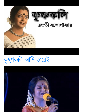
কৃষ্ণকলি আমি তারেই