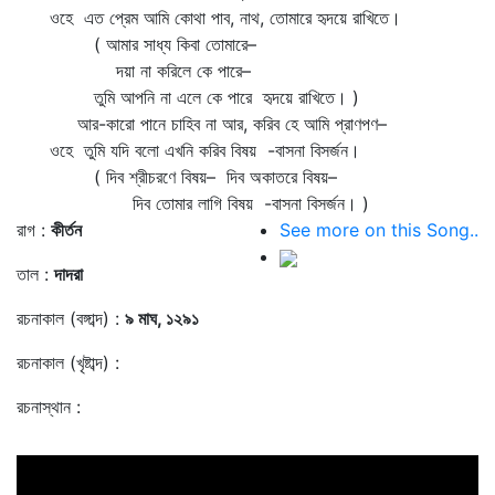
ওহে এত প্রেম আমি কোথা পাব, নাথ, তোমারে হৃদয়ে রাখিতে।
( আমার সাধ্য কিবা তোমারে–
দয়া না করিলে কে পারে–
তুমি আপনি না এলে কে পারে হৃদয়ে রাখিতে। )
আর-কারো পানে চাহিব না আর, করিব হে আমি প্রাণপণ–
ওহে তুমি যদি বলো এখনি করিব বিষয় -বাসনা বিসর্জন।
( দিব শ্রীচরণে বিষয়– দিব অকাতরে বিষয়–
দিব তোমার লাগি বিষয় -বাসনা বিসর্জন। )
রাগ :
কীর্তন
See more on this Song..
তাল :
দাদরা
রচনাকাল (বঙ্গাব্দ) :
৯ মাঘ, ১২৯১
রচনাকাল (খৃষ্টাব্দ) :
রচনাস্থান :