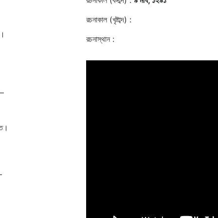
রচনাকাল (বঙ্গাব্দ) :
৯ মাঘ, ১২৯১
রচনাকাল (খৃষ্টাব্দ) :
া।
রচনাস্থান :
ে
া–
তে।
–