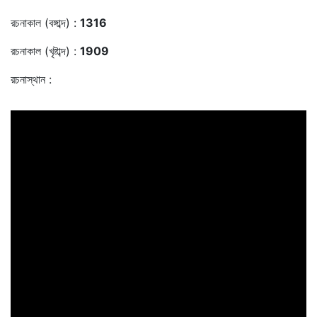
রচনাকাল (বঙ্গাব্দ) :
1316
রচনাকাল (খৃষ্টাব্দ) :
1909
রচনাস্থান :