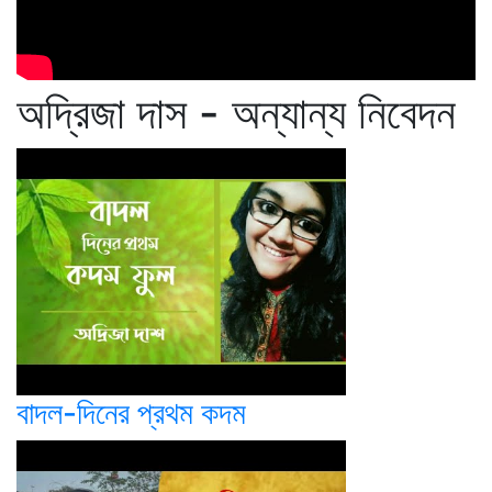
অদ্রিজা দাস - অন্যান্য নিবেদন
বাদল-দিনের প্রথম কদম