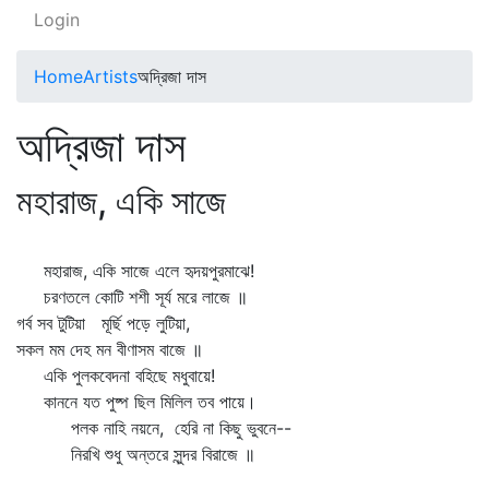
Login
Home
Artists
অদ্রিজা দাস
অদ্রিজা দাস
মহারাজ, একি সাজে
মহারাজ, একি সাজে এলে হৃদয়পুরমাঝে!
চরণতলে কোটি শশী সূর্য মরে লাজে ॥
গর্ব সব টুটিয়া মূর্ছি পড়ে লুটিয়া,
সকল মম দেহ মন বীণাসম বাজে ॥
একি পুলকবেদনা বহিছে মধুবায়ে!
কাননে যত পুষ্প ছিল মিলিল তব পায়ে।
পলক নাহি নয়নে, হেরি না কিছু ভুবনে--
নিরখি শুধু অন্তরে সুন্দর বিরাজে ॥