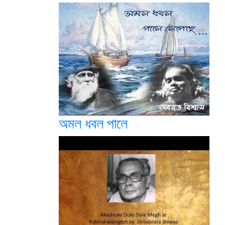
অমল ধবল পালে