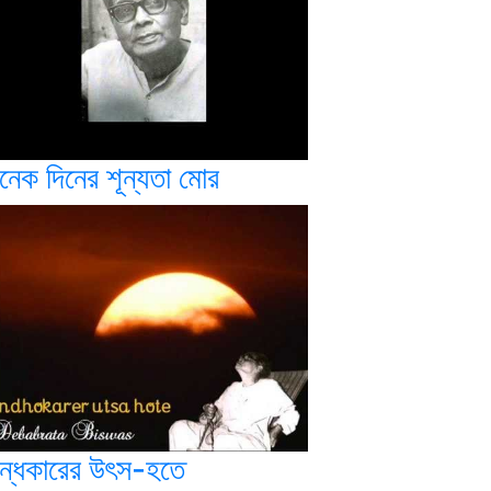
নেক দিনের শূন্যতা মোর
ন্ধকারের উৎস-হতে