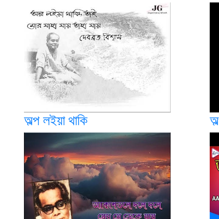
অল্প লইয়া থাকি
অল