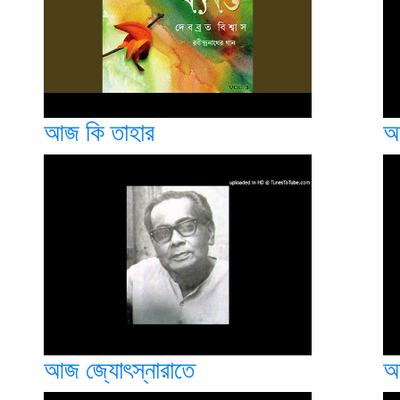
আজ কি তাহার
আ
আজ জ্যোৎস্নারাতে
আ