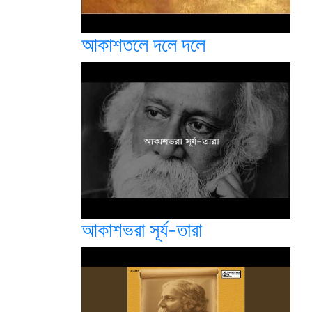
আকাশতলে দলে দলে
আকাশভরা সূর্য-তারা