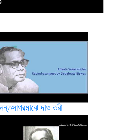
নন্তসাগরমাঝে দাও তরী