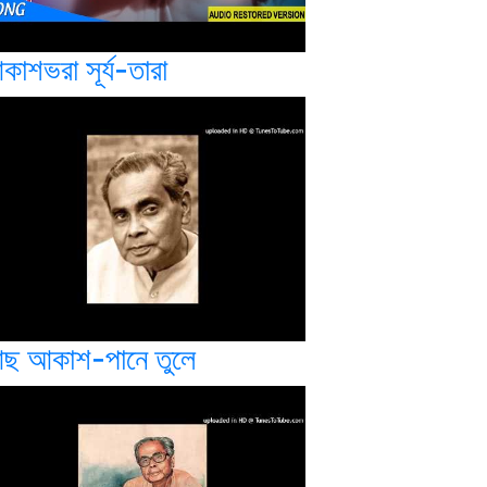
কাশভরা সূর্য-তারা
ছ আকাশ-পানে তুলে