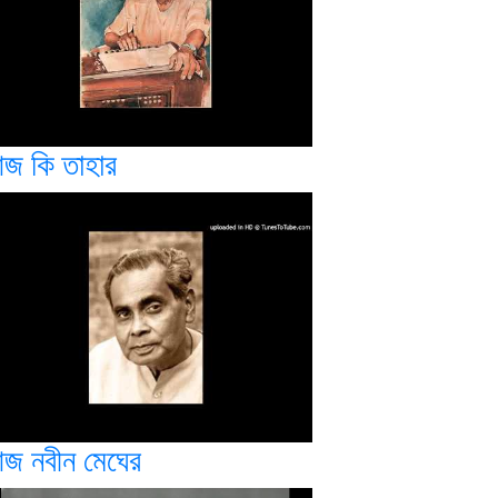
জ কি তাহার
জ নবীন মেঘের