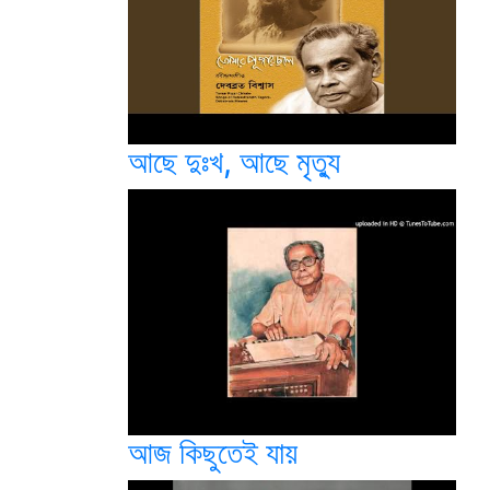
আছে দুঃখ, আছে মৃত্যু
আজ কিছুতেই যায়