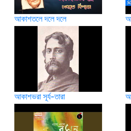
আকাশতলে দলে দলে
আ
আকাশভরা সূর্য-তারা
আ