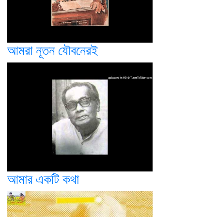
আমরা নূতন যৌবনেরই
আমার একটি কথা