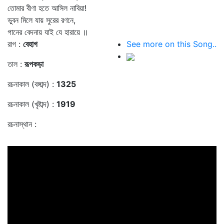
তোমার বীণা হতে আসিল নাবিয়া!
ভুবন মিলে যায় সুরের রণনে,
গানের বেদনায় যাই যে হারায়ে ॥
রাগ :
বেহাগ
See more on this Song..
তাল :
রূপকড়া
রচনাকাল (বঙ্গাব্দ) :
1325
রচনাকাল (খৃষ্টাব্দ) :
1919
রচনাস্থান :