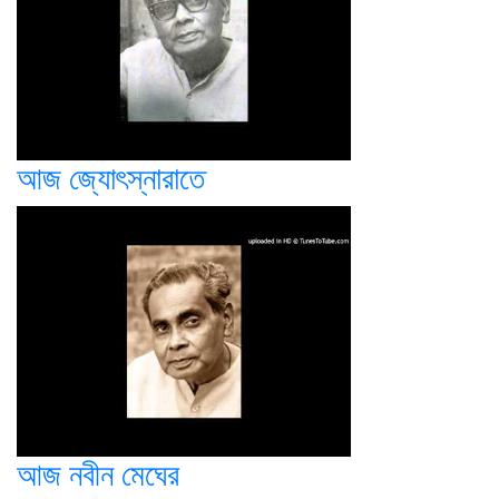
আজ জ্যোৎস্নারাতে
আজ নবীন মেঘের