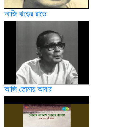
আজি ঝড়ের রাতে
আজি তোমায় আবার