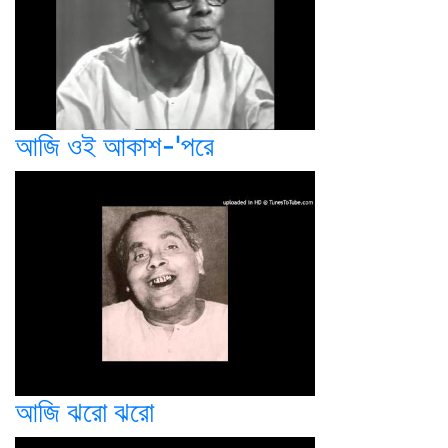
আজি ওই আকাশ-'পরে
আজি ঝরো ঝরো