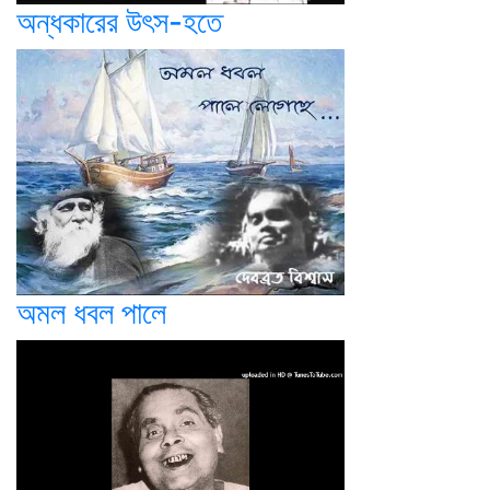
অন্ধকারের উৎস-হতে
অমল ধবল পালে