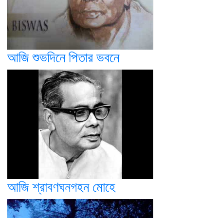
আজি শুভদিনে পিতার ভবনে
আজি শ্রাবণঘনগহন মোহে