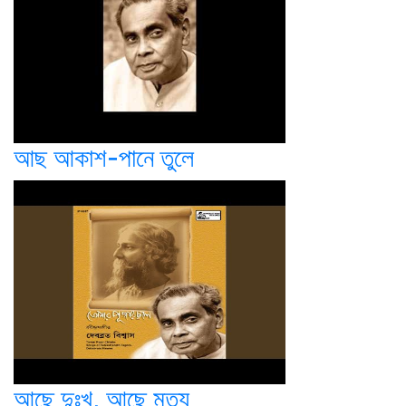
আছ আকাশ-পানে তুলে
আছে দুঃখ, আছে মৃত্যু