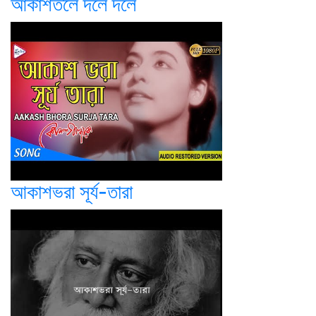
আকাশতলে দলে দলে
আকাশভরা সূর্য-তারা