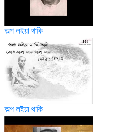
অল্প লইয়া থাকি
অল্প লইয়া থাকি