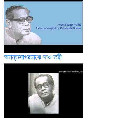
অনন্তসাগরমাঝে দাও তরী