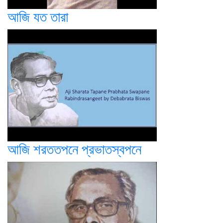
আজি যত তারা
আজি শরততপনে প্রভাতস্বপনে