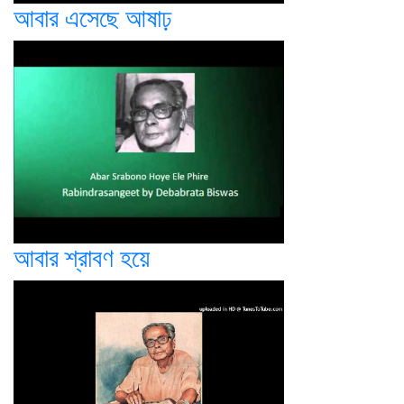
আবার এসেছে আষাঢ়
আবার শ্রাবণ হয়ে