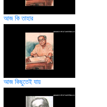
আজ কি তাহার
আজ কিছুতেই যায়