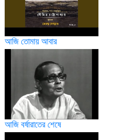
আজি তোমায় আবার
আজি বর্ষারাতের শেষে