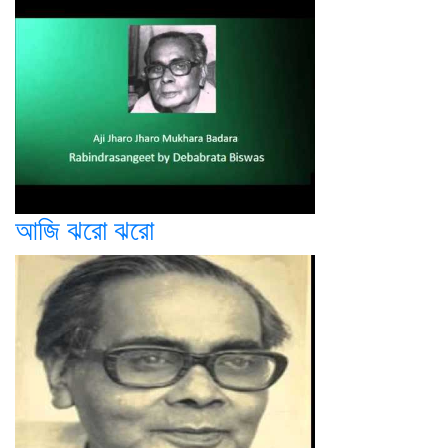
আজি ঝরো ঝরো