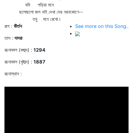
যদি পড়িয়া মনে
ছলোছলো জল নাই দেখা দেয় নয়নকোণে--
তবু মনে রেখো।
রাগ :
কীর্তন
See more on this Song..
তাল :
দাদরা
রচনাকাল (বঙ্গাব্দ) :
1294
রচনাকাল (খৃষ্টাব্দ) :
1887
রচনাস্থান :