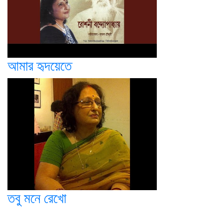
আমার হৃদয়েতে
তবু মনে রেখো