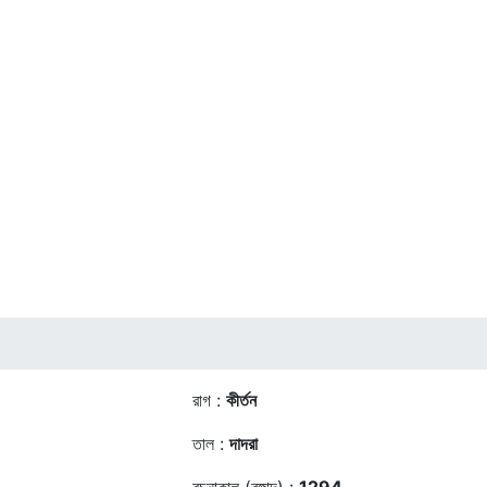
রাগ :
কীর্তন
তাল :
দাদরা