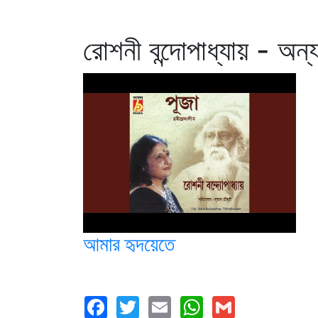
রোশনী বন্দোপাধ্যায় - অন্
আমার হৃদয়েতে