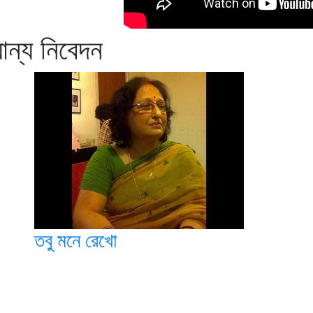
যান্য নিবেদন
তবু মনে রেখো