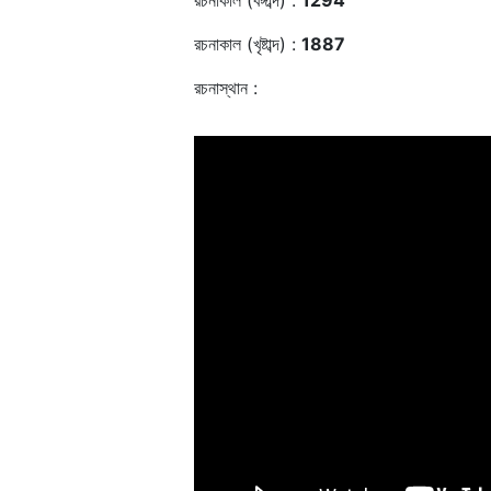
রচনাকাল (বঙ্গাব্দ) :
1294
রচনাকাল (খৃষ্টাব্দ) :
1887
রচনাস্থান :