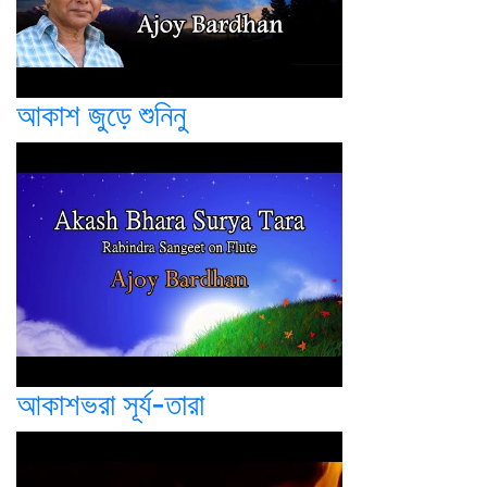
আকাশ জুড়ে শুনিনু
আকাশভরা সূর্য-তারা