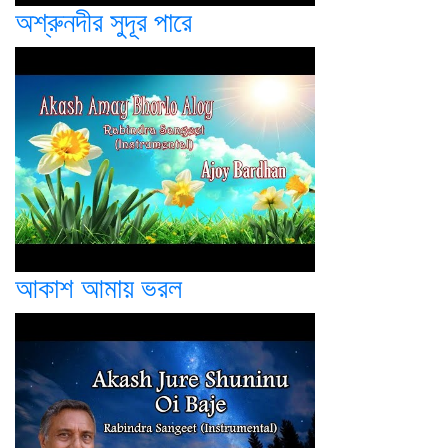
অশ্রুনদীর সুদূর পারে
আকাশ আমায় ভরল