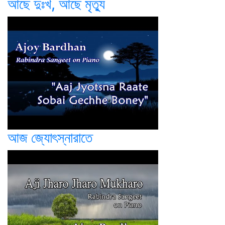
আছে দুঃখ, আছে মৃত্যু
আজ জ্যোৎস্নারাতে