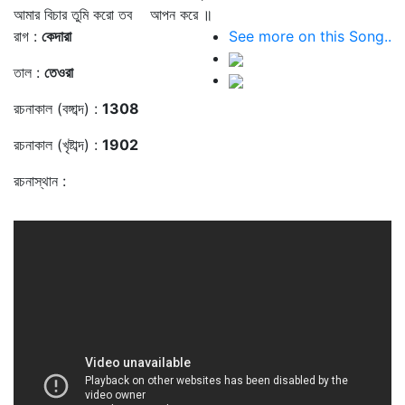
আমার বিচার তুমি করো তব আপন করে ॥
রাগ :
কেদারা
See more on this Song..
তাল :
তেওরা
রচনাকাল (বঙ্গাব্দ) :
1308
রচনাকাল (খৃষ্টাব্দ) :
1902
রচনাস্থান :