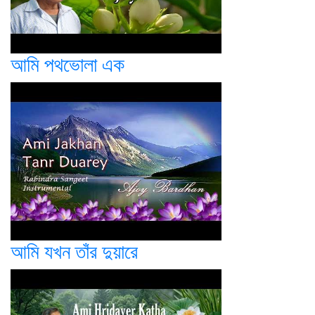
আমি পথভোলা এক
আমি যখন তাঁর দুয়ারে