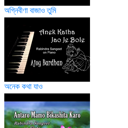
অগ্নিবীণা বাজাও তুমি
অনেক কথা যাও