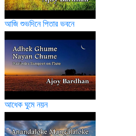
আজি শুভদিনে পিতার ভবনে
আধেক ঘুমে নয়ন