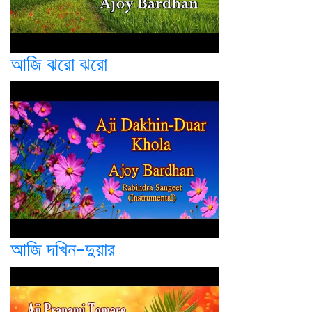
আজি ঝরো ঝরো
আজি দখিন-দুয়ার