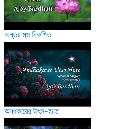
অন্তর মম বিকশিত
অন্ধকারের উৎস-হতে