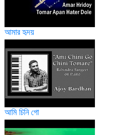
আমার হৃদয়
আমি চিনি গো