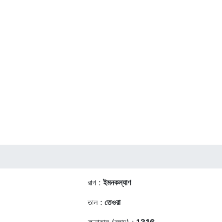
রাগ :
ইমনকল্যাণ
তাল :
তেওরা