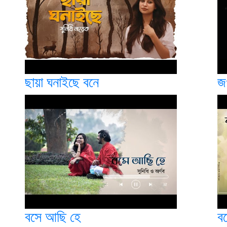
ছায়া ঘনাইছে বনে
জ
বসে আছি হে
ব