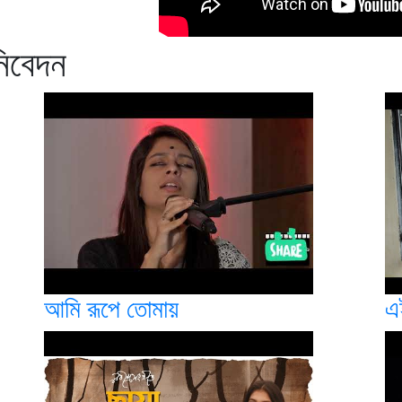
নিবেদন
আমি রূপে তোমায়
এ