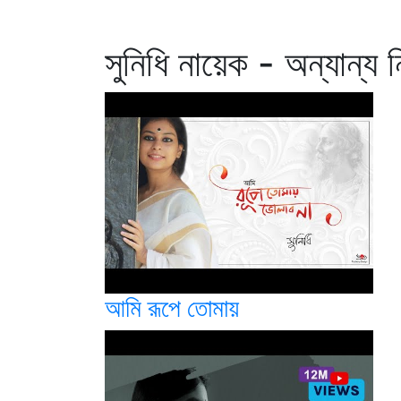
সুনিধি নায়েক - অন্যান্য 
আমি রূপে তোমায়