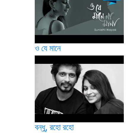
ও যে মানে
বন্ধু, রহো রহো