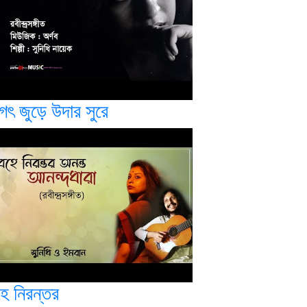
গৎ জুড়ে উদার সুরে
হে নিরন্তর