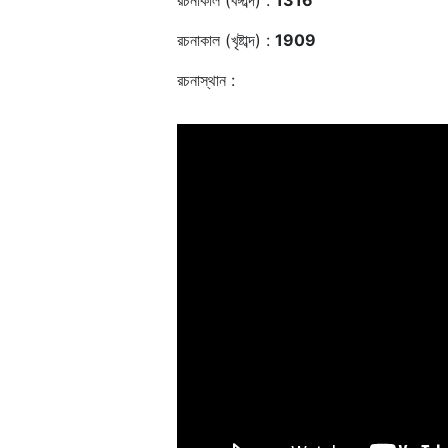
রচনাকাল (বঙ্গাব্দ) :
1316
রচনাকাল (খৃষ্টাব্দ) :
1909
রচনাস্থান :