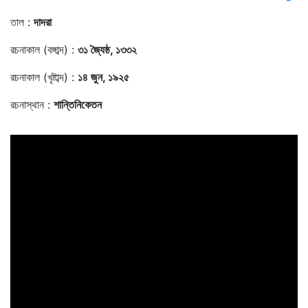
তাল :
দাদরা
রচনাকাল (বঙ্গাব্দ) :
৩১ জ্যৈষ্ঠ, ১৩৩২
রচনাকাল (খৃষ্টাব্দ) :
১৪ জুন, ১৯২৫
রচনাস্থান :
শান্তিনিকেতন