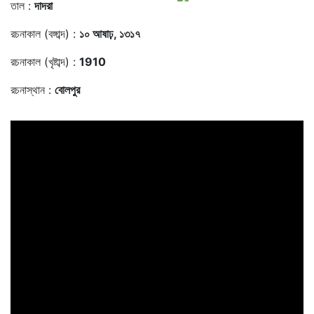
তাল :
দাদরা
রচনাকাল (বঙ্গাব্দ) :
১০ আষাঢ়, ১৩১৭
রচনাকাল (খৃষ্টাব্দ) :
1910
রচনাস্থান :
বোলপুর