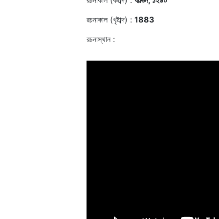
রচনাকাল (বঙ্গাব্দ) :
ফাল্গুন, ১২৯০
রচনাকাল (খৃষ্টাব্দ) :
1883
রচনাস্থান :