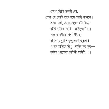
কোথা ছিলি সজনী লো,
মোরা যে তোরি তরে বসে আছি কাননে।
এসো সখী, এসো হেথা বসি বিজনে
আঁখি ভরিয়ে হেরি হাসিমুখানি।।
সাজাব সখীরে সাধ মিটায়ে,
ঢাকিব তনুখানি কুসুমেরই ভূষণে।
গগনে হাসিবে বিধু, গাহিব মৃদু মৃদু—
কাটাব প্রমোদে চাঁদিনী যামিনী ।।