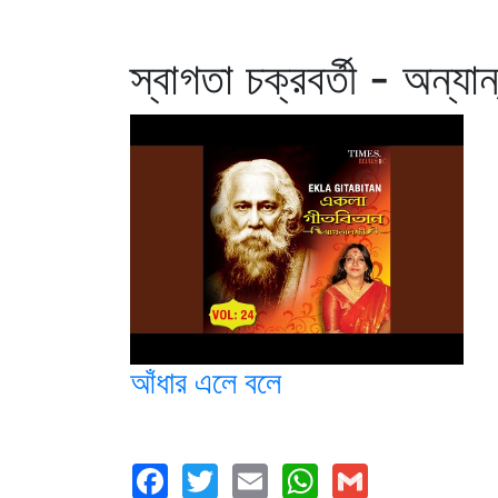
স্বাগতা চক্রবর্তী - অন্যা
আঁধার এলে বলে