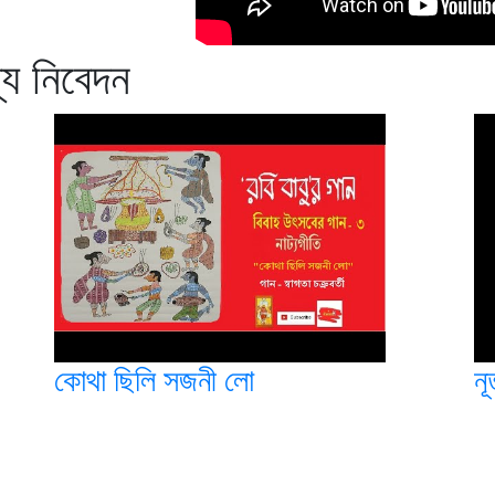
ন্য নিবেদন
কোথা ছিলি সজনী লো
নূ