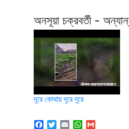
অনসূয়া চক্রবর্তী - অন্যান
দূরে কোথায় দূরে দূরে