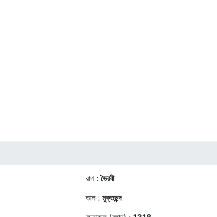
রাগ :
ভৈরবী
তাল :
মুক্তছন্দ