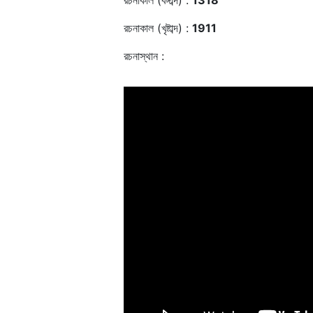
রচনাকাল (বঙ্গাব্দ) :
1318
রচনাকাল (খৃষ্টাব্দ) :
1911
রচনাস্থান :