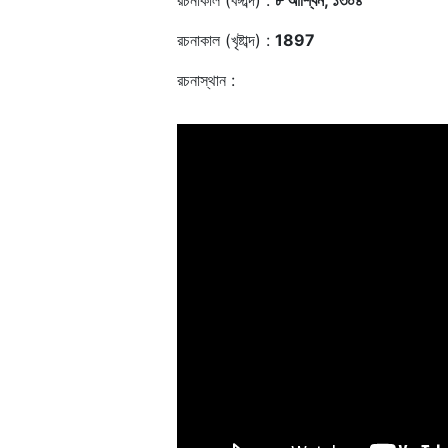
রচনাকাল (বঙ্গাব্দ) :
৮ আশ্বিন, ১৩০৪
রচনাকাল (খৃষ্টাব্দ) :
1897
রচনাস্থান :