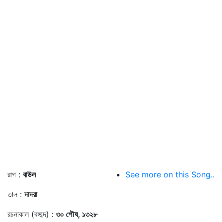
রাগ :
বাউল
See more on this Song..
তাল :
দাদরা
রচনাকাল (বঙ্গাব্দ) :
৩০ পৌষ, ১৩২৮