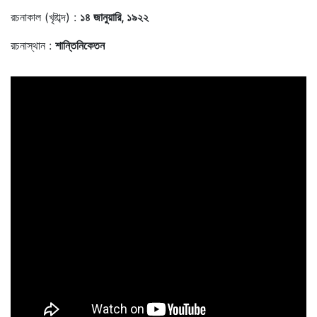
রচনাকাল (খৃষ্টাব্দ) :
১৪ জানুয়ারি, ১৯২২
রচনাস্থান :
শান্তিনিকেতন