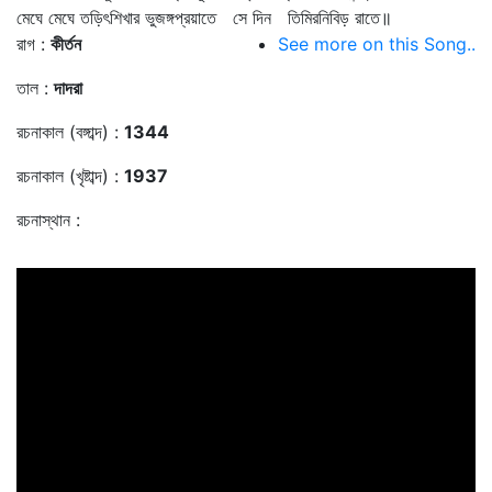
মেঘে মেঘে তড়িৎশিখার ভুজঙ্গপ্রয়াতে সে দিন তিমিরনিবিড় রাতে॥
রাগ :
কীর্তন
See more on this Song..
তাল :
দাদরা
রচনাকাল (বঙ্গাব্দ) :
1344
রচনাকাল (খৃষ্টাব্দ) :
1937
রচনাস্থান :