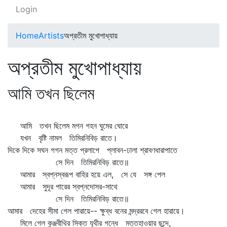
Login
Home
Artists
অপ্রতীম মুখোপাধ্যায়
অপ্রতীম মুখোপাধ্যায়
আমি তখন ছিলেম
আমি তখন ছিলেম মগন গহন ঘুমের ঘোরে
যখন বৃষ্টি নামল তিমিরনিবিড় রাতে।
দিকে দিকে সঘন গগন মত্ত প্রলাপে প্লাবন-ঢালা শ্রাবণধারাপাতে
সে দিন তিমিরনিবিড় রাতে॥
আমার স্বপ্নস্বরূপ বাহির হয়ে এল, সে যে সঙ্গ পেল
আমার সুদূর পারের স্বপ্নদোসর-সাথে
সে দিন তিমিরনিবিড় রাতে॥
আমার দেহের সীমা গেল পারায়ে-- ক্ষুব্ধ বনের মন্দ্ররবে গেল হারায়ে।
মিলে গেল কুঞ্জবীথির সিক্ত যূথীর গন্ধে মত্তহাওয়ার ছন্দে,