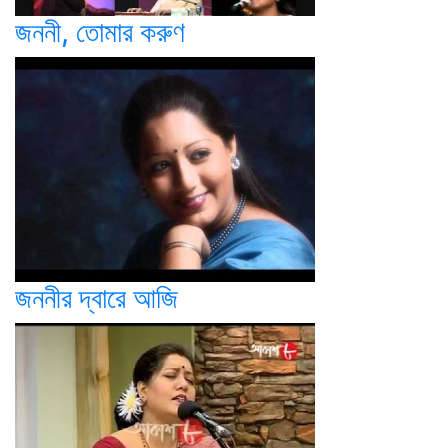
জননী, তোমার করুণ
জননীর দ্বারে আজি