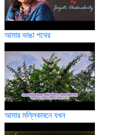
আমার ভাঙা পথের
আমার মল্লিকাবনে যখন