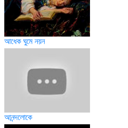
আধেক ঘুমে নয়ন
আনন্দলোকে