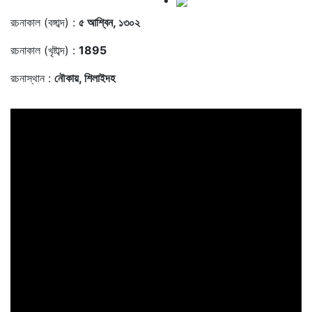
রচনাকাল (বঙ্গাব্দ) :
৫ আশ্বিন, ১৩০২
রচনাকাল (খৃষ্টাব্দ) :
1895
রচনাস্থান :
নৌকায়, শিলাইদহ