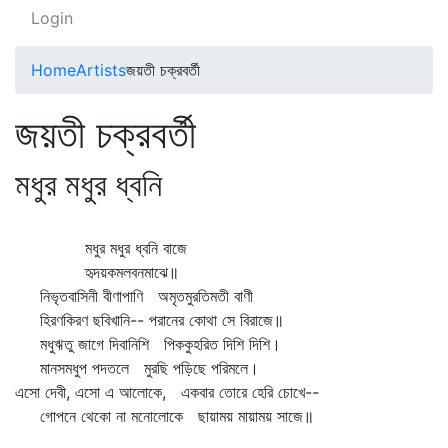
Login
Home
Artists
জয়তী চক্রবর্তী
জয়তী চক্রবর্তী
মধুর মধুর ধ্বনি
মধুর মধুর ধ্বনি বাজে
হৃদয়কমলবনমাঝে॥
নিভৃতবাসিনী বীণাপাণি অমৃতমুরতিমতী বাণী
হিরণকিরণ ছবিখানি-- পরানের কোথা সে বিরাজে॥
মধুঋতু জাগে দিবানিশি পিককুহরিত দিশি দিশি।
মানসমধুপ পদতলে মুরছি পড়িছে পরিমলে।
এসো দেবী, এসো এ আলোকে, একবার তোরে হেরি চোখে--
গোপনে থেকো না মনোলোকে ছায়াময় মায়াময় সাজে॥