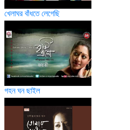
খেলাঘর বাঁধতে লেগেছি
গহন ঘন ছাইল