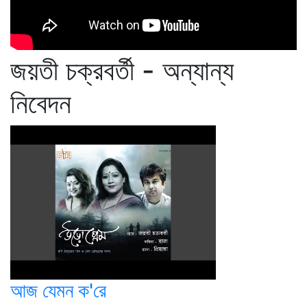
জয়তী চক্রবর্তী - অন্যান্য
নিবেদন
আজ যেমন ক'রে