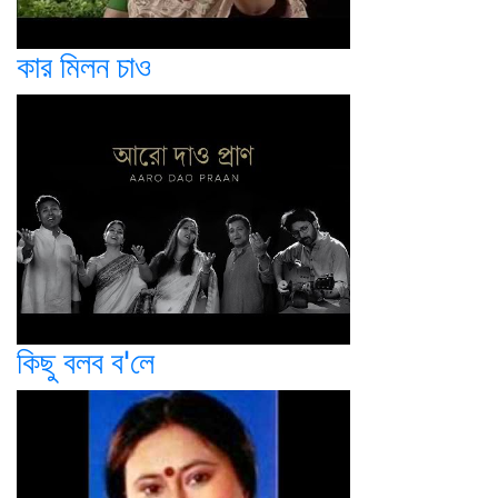
কার মিলন চাও
কিছু বলব ব'লে