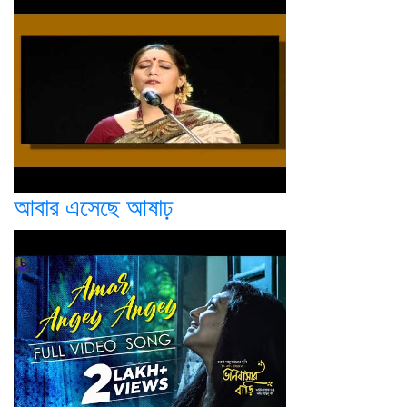
আবার এসেছে আষাঢ়