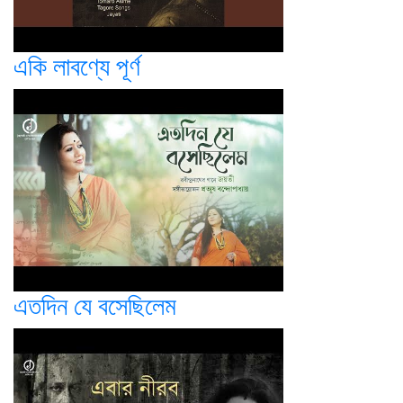
একি লাবণ্যে পূর্ণ
এতদিন যে বসেছিলেম