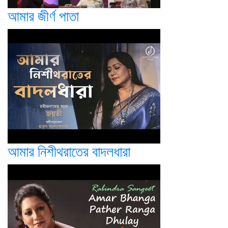
আমার জীর্ণ পাতা
আমার নিশীথরাতের বাদলধারা