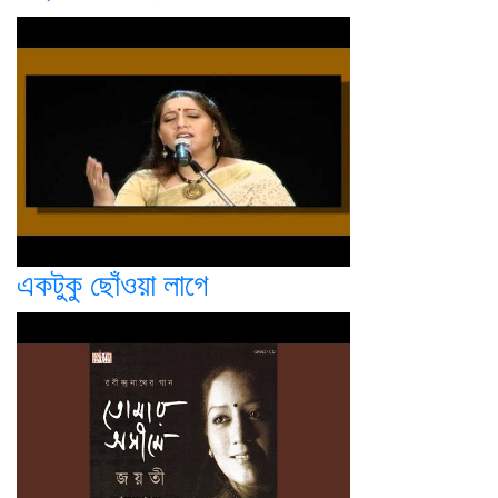
একটুকু ছোঁওয়া লাগে