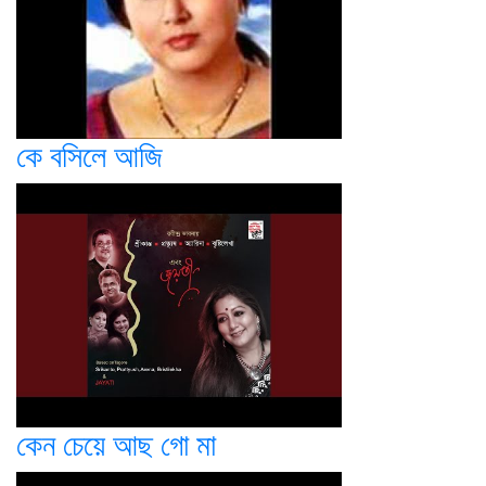
কে বসিলে আজি
কেন চেয়ে আছ গো মা