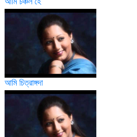
আমি চঞ্চল হে
আমি চিত্রাঙ্গদা