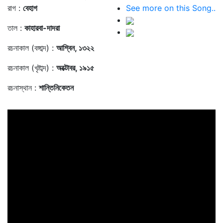
রাগ :
বেহাগ
See more on this Song..
তাল :
কাহারবা-দাদরা
রচনাকাল (বঙ্গাব্দ) :
আশ্বিন, ১৩২২
রচনাকাল (খৃষ্টাব্দ) :
অক্টোবর, ১৯১৫
রচনাস্থান :
শান্তিনিকেতন