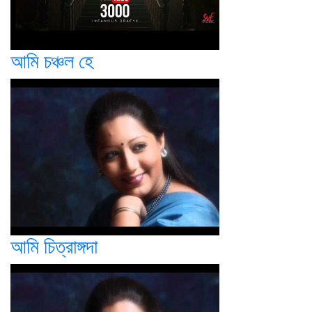
আমি চঞ্চল হে
আমি চিত্রাঙ্গদা