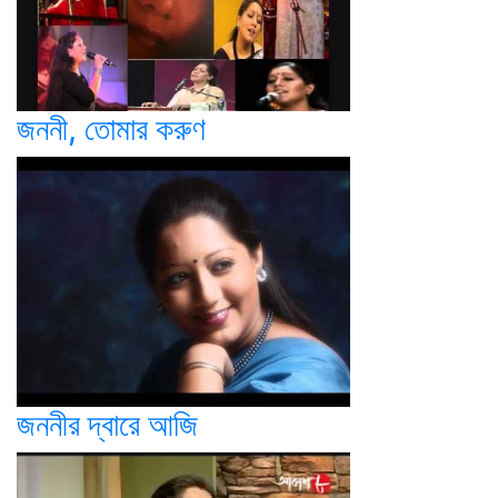
জননী, তোমার করুণ
জননীর দ্বারে আজি