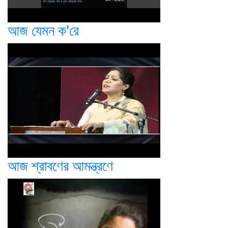
আজ যেমন ক'রে
আজ শ্রাবণের আমন্ত্রণে