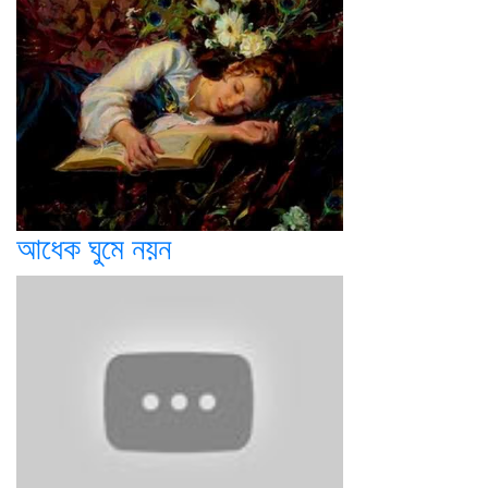
আধেক ঘুমে নয়ন