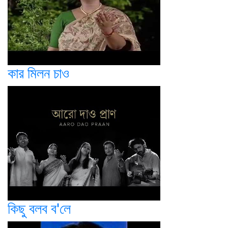
কার মিলন চাও
কিছু বলব ব'লে