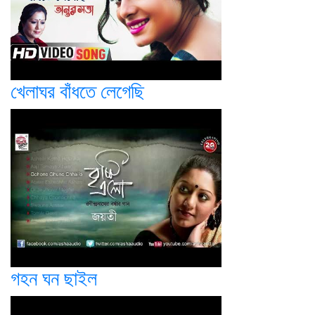
খেলাঘর বাঁধতে লেগেছি
গহন ঘন ছাইল