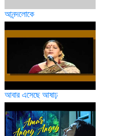
আনন্দলোকে
আবার এসেছে আষাঢ়