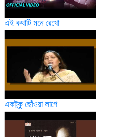
এই কথাটি মনে রেখো
একটুকু ছোঁওয়া লাগে