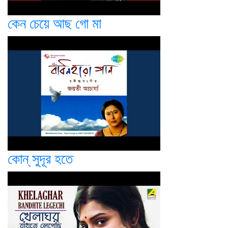
কেন চেয়ে আছ গো মা
কোন্ সুদূর হতে