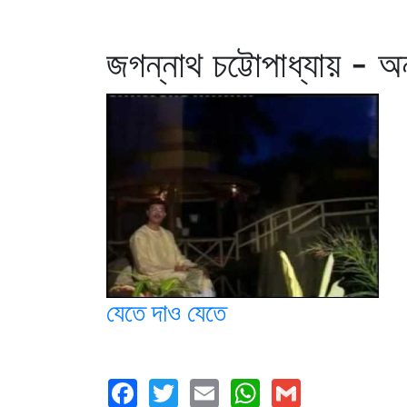
জগন্নাথ চট্টোপাধ্যায় - অন
যেতে দাও যেতে