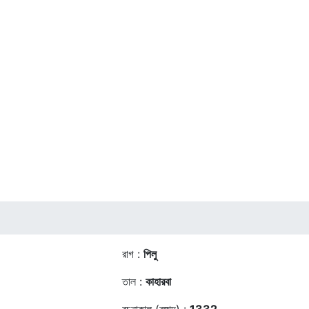
রাগ :
পিলু
তাল :
কাহারবা