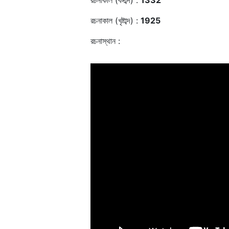
রচনাকাল (বঙ্গাব্দ) :
1332
রচনাকাল (খৃষ্টাব্দ) :
1925
রচনাস্থান :