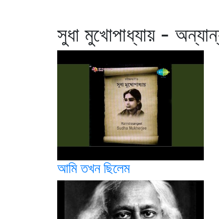
সুধা মুখোপাধ্যায় - অন্যান
আমি তখন ছিলেম