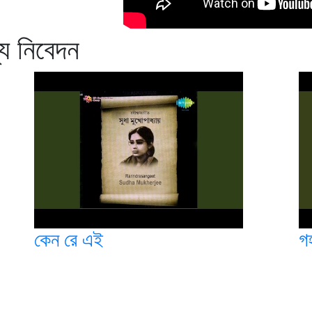
্য নিবেদন
কেন রে এই
গহ