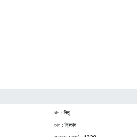
রাগ :
পিলু
তাল :
ত্রিতাল