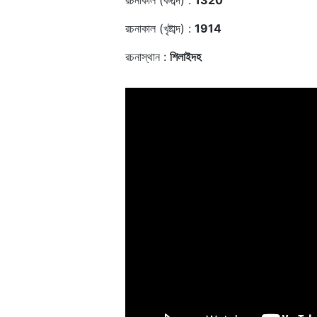
রচনাকাল (বঙ্গাব্দ) :
1320
রচনাকাল (খৃষ্টাব্দ) :
1914
রচনাস্থান :
শিলাইদহ