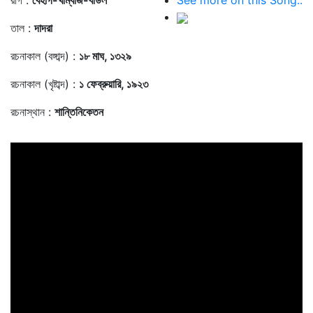
রাগ :
বেহাগ-খাম্বাজ-বাউল
See more on this Song..
তাল :
দাদরা
রচনাকাল (বঙ্গাব্দ) :
১৮ মাঘ, ১৩২৯
রচনাকাল (খৃষ্টাব্দ) :
১ ফেব্রুয়ারি, ১৯২৩
রচনাস্থান :
শান্তিনিকেতন