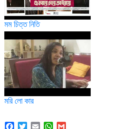
মম চিত্ত নিতি
মরি লো কার