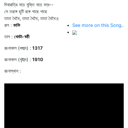
দিবারাত্রি নাচে মুক্তি নাচে বন্ধ--
সে তরঙ্গে ছুটি রঙ্গে পাছে পাছে
তাতা থৈথৈ, তাতা থৈথৈ, তাতা থৈথৈ॥
রাগ :
কাফি
See more on this Song..
তাল :
খেমটা-ষষ্ঠী
রচনাকাল (বঙ্গাব্দ) :
1317
রচনাকাল (খৃষ্টাব্দ) :
1910
রচনাস্থান :