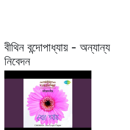
বীথিন বন্দোপাধ্যায় - অন্যান্য
নিবেদন