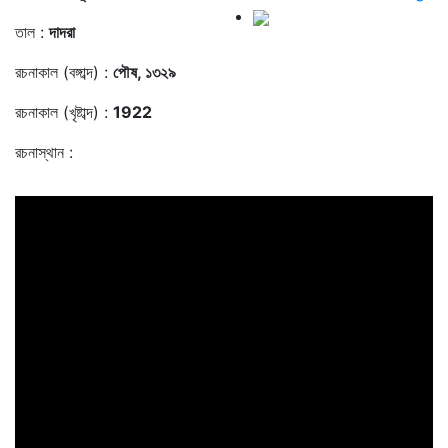
তাল :
দাদরা
রচনাকাল (বঙ্গাব্দ) :
পৌষ, ১৩২৯
রচনাকাল (খৃষ্টাব্দ) :
1922
রচনাস্থান :