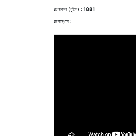
রচনাকাল (খৃষ্টাব্দ) :
1881
রচনাস্থান :