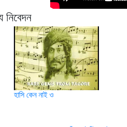
্য নিবেদন
হাসি কেন নাই ও