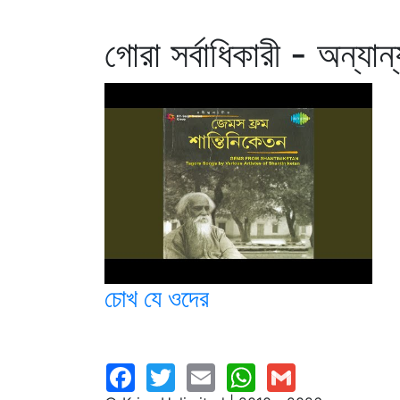
গোরা সর্বাধিকারী - অন্যান
চোখ যে ওদের