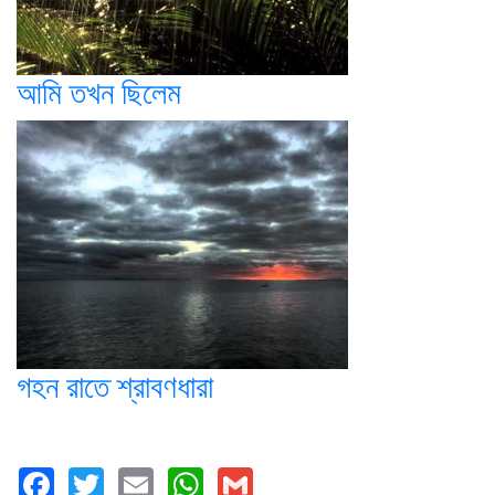
আমি তখন ছিলেম
গহন রাতে শ্রাবণধারা