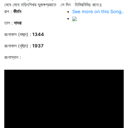
মেঘে মেঘে তড়িৎশিখার ভুজঙ্গপ্রয়াতে সে দিন তিমিরনিবিড় রাতে॥
রাগ :
কীর্তন
See more on this Song..
তাল :
দাদরা
রচনাকাল (বঙ্গাব্দ) :
1344
রচনাকাল (খৃষ্টাব্দ) :
1937
রচনাস্থান :