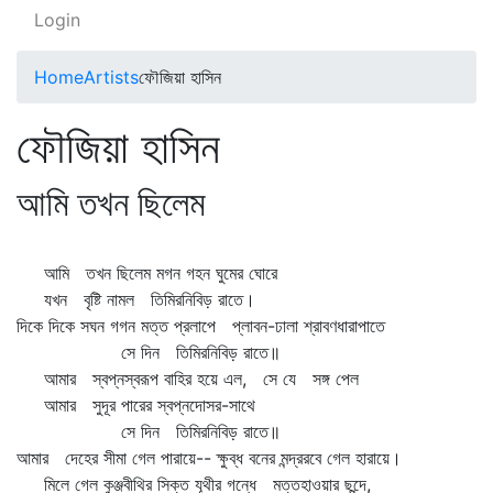
Login
Home
Artists
ফৌজিয়া হাসিন
ফৌজিয়া হাসিন
আমি তখন ছিলেম
আমি তখন ছিলেম মগন গহন ঘুমের ঘোরে
যখন বৃষ্টি নামল তিমিরনিবিড় রাতে।
দিকে দিকে সঘন গগন মত্ত প্রলাপে প্লাবন-ঢালা শ্রাবণধারাপাতে
সে দিন তিমিরনিবিড় রাতে॥
আমার স্বপ্নস্বরূপ বাহির হয়ে এল, সে যে সঙ্গ পেল
আমার সুদূর পারের স্বপ্নদোসর-সাথে
সে দিন তিমিরনিবিড় রাতে॥
আমার দেহের সীমা গেল পারায়ে-- ক্ষুব্ধ বনের মন্দ্ররবে গেল হারায়ে।
মিলে গেল কুঞ্জবীথির সিক্ত যূথীর গন্ধে মত্তহাওয়ার ছন্দে,