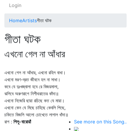
Login
Home
Artists
গীতা ঘটক
গীতা ঘটক
এখনো গেল না আঁধার
এখনো গেল না আঁধার, এখনো রহিল বাধা।
এখনো মরণ-ব্রত জীবনে হল না সাধা।
কবে যে দুঃখজ্বালা হবে রে বিজয়মালা,
ঝলিবে অরুণরাগে নিশীথরাতের কাঁদা॥
এখনো নিজেরি ছায়া রচিছে কত যে মায়া।
এখনো কেন যে মিছে চাহিছে কেবলি পিছে,
চকিতে বিজলি আলো চোখেতে লাগাল ধাঁদা॥
রাগ :
পিলু-বারোয়াঁ
See more on this Song..