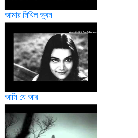
আমার নিখিল ভুবন
আমি যে আর