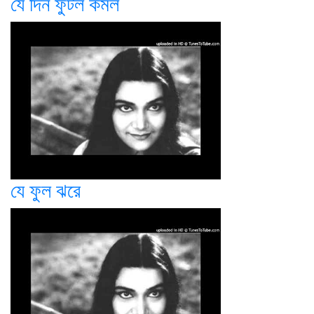
যে দিন ফুটল কমল
যে ফুল ঝরে