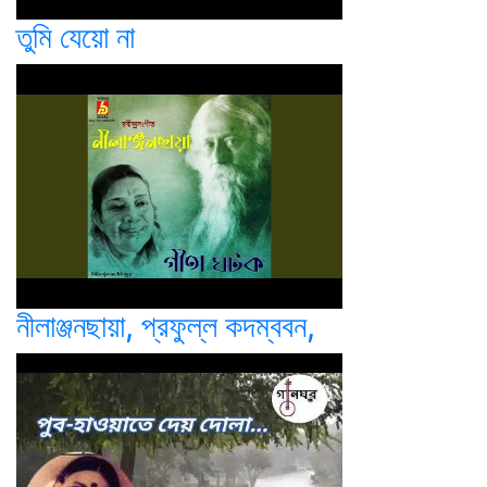
তুমি যেয়ো না
নীলাঞ্জনছায়া, প্রফুল্ল কদম্ববন,