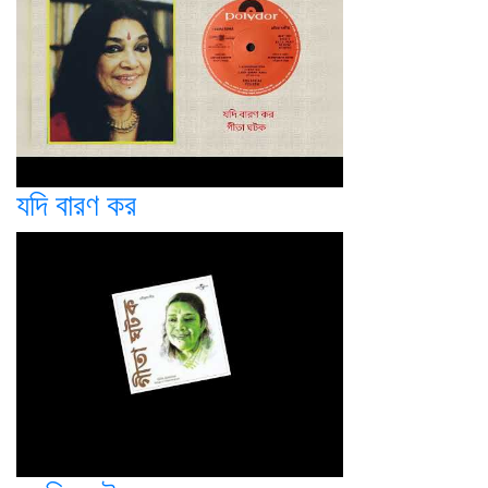
যদি বারণ কর