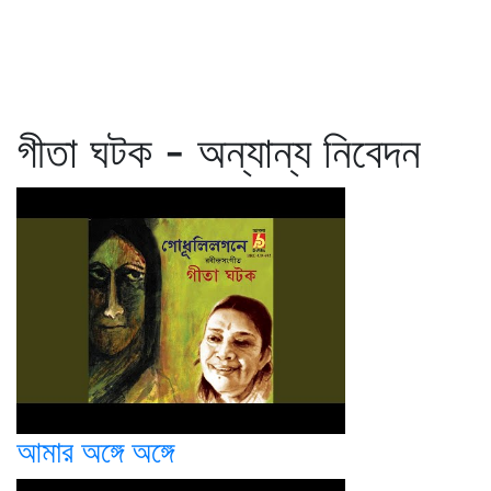
গীতা ঘটক - অন্যান্য নিবেদন
আমার অঙ্গে অঙ্গে