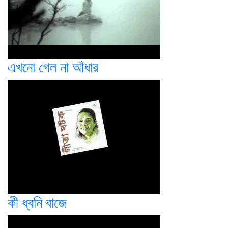
এখনো গেল না আঁধার
কী ধ্বনি বাজে