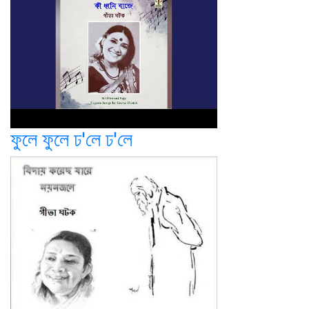
ফুলে ফুলে ঢ'লে ঢ'লে