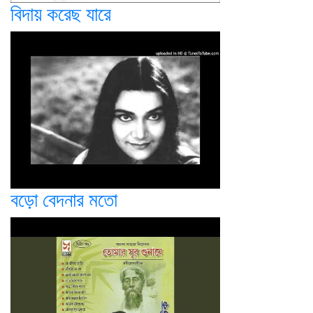
বিদায় করেছ যারে
বড়ো বেদনার মতো