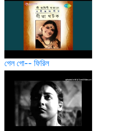
গেল গো-- ফিরিল