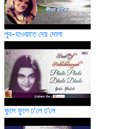
পুব-হাওয়াতে দেয় দোলা
ফুলে ফুলে ঢ'লে ঢ'লে