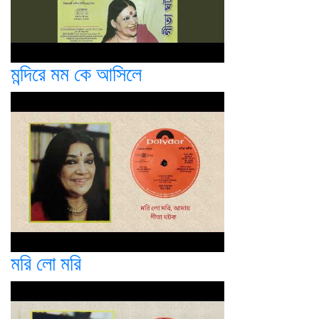
মন্দিরে মম কে আসিলে
মরি লো মরি