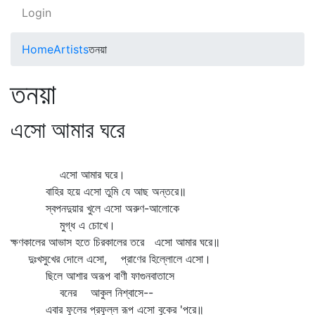
Login
Home
Artists
তনয়া
তনয়া
এসো আমার ঘরে
এসো আমার ঘরে।
বাহির হয়ে এসো তুমি যে আছ অন্তরে॥
স্বপনদুয়ার খুলে এসো অরুণ-আলোকে
মুগ্ধ এ চোখে।
ক্ষণকালের আভাস হতে চিরকালের তরে এসো আমার ঘরে॥
দুঃখসুখের দোলে এসো, প্রাণের হিল্লোলে এসো।
ছিলে আশার অরূপ বাণী ফাগুনবাতাসে
বনের আকুল নিশ্বাসে--
এবার ফুলের প্রফুল্ল রূপ এসো বুকের 'পরে॥