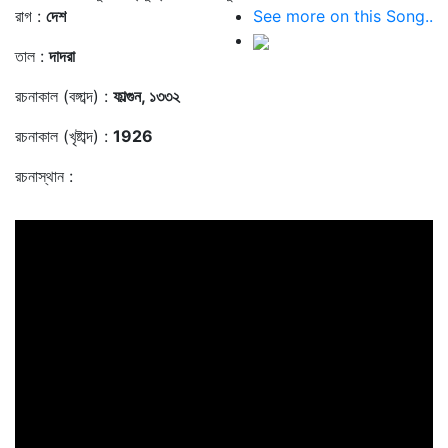
রাগ :
দেশ
See more on this Song..
তাল :
দাদরা
রচনাকাল (বঙ্গাব্দ) :
ফাল্গুন, ১৩৩২
রচনাকাল (খৃষ্টাব্দ) :
1926
রচনাস্থান :