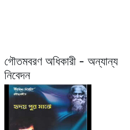
গৌতমবরণ অধিকারী - অন্যান্য
নিবেদন