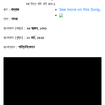
ধরা দিতে যদি নাই রুচে॥
রাগ :
খাম্বাজ
See more on this Song..
তাল :
দাদরা
রচনাকাল (বঙ্গাব্দ) :
২৬ ফাল্গুন, ১৩৩১
রচনাকাল (খৃষ্টাব্দ) :
১০ মার্চ, ১৯২৫
রচনাস্থান :
শান্তিনিকেতন