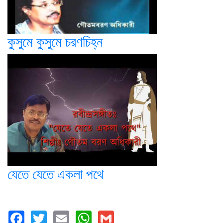
কুসুমে কুসুমে চরণচিহ্ন
যেতে যেতে একলা পথে