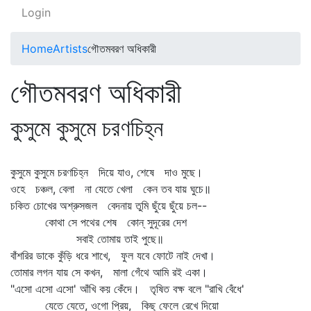
Login
Home
Artists
গৌতমবরণ অধিকারী
গৌতমবরণ অধিকারী
কুসুমে কুসুমে চরণচিহ্ন
কুসুমে কুসুমে চরণচিহ্ন দিয়ে যাও, শেষে দাও মুছে।
ওহে চঞ্চল, বেলা না যেতে খেলা কেন তব যায় ঘুচে॥
চকিত চোখের অশ্রুসজল বেদনায় তুমি ছুঁয়ে ছুঁয়ে চল--
কোথা সে পথের শেষ কোন্‌ সুদূরের দেশ
সবাই তোমায় তাই পুছে॥
বাঁশরির ডাকে কুঁড়ি ধরে শাখে, ফুল যবে ফোটে নাই দেখা।
তোমার লগন যায় সে কখন, মালা গেঁথে আমি রই একা।
"এসো এসো এসো' আঁখি কয় কেঁদে। তৃষিত বক্ষ বলে "রাখি বেঁধে'
যেতে যেতে, ওগো প্রিয়, কিছু ফেলে রেখে দিয়ো