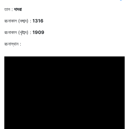
তাল :
দাদরা
রচনাকাল (বঙ্গাব্দ) :
1316
রচনাকাল (খৃষ্টাব্দ) :
1909
রচনাস্থান :