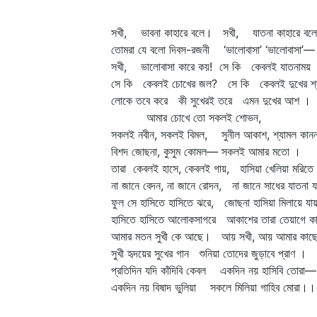
সখী, ভাবনা কাহারে বলে। সখী, যাতনা কাহারে বল
তোমরা যে বলো দিবস-রজনী ‘ভালোবাসা’ ‘ভালোবাসা’—
সখী, ভালোবাসা কারে কয়! সে কি কেবলই যাতনাময় 
সে কি কেবলই চোখের জল? সে কি কেবলই দুখের শ্ব
লোকে তবে করে কী সুখেরই তরে এমন দুখের আশ ।
আমার চোখে তো সকলই শোভন,
সকলই নবীন, সকলই বিমল, সুনীল আকাশ, শ্যামল কানন
বিশদ জোছনা, কুসুম কোমল— সকলই আমার মতো ।
তারা কেবলই হাসে, কেবলই গায়, হাসিয়া খেলিয়া মরিতে
না জানে বেদন, না জানে রোদন, না জানে সাধের যাতনা 
ফুল সে হাসিতে হাসিতে ঝরে, জোছনা হাসিয়া মিলায়ে যায়
হাসিতে হাসিতে আলোকসাগরে আকাশের তারা তেয়াগে ক
আমার মতন সুখী কে আছে। আয় সখী, আয় আমার কা
সুখী হৃদয়ের সুখের গান শুনিয়া তোদের জুড়াবে প্রাণ ।
প্রতিদিন যদি কাঁদিবি কেবল একদিন নয় হাসিবি তোরা—
একদিন নয় বিষাদ ভুলিয়া সকলে মিলিয়া গাহিব মোরা।।