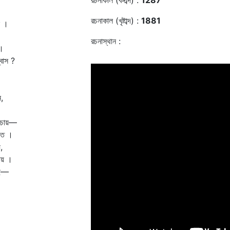
রচনাকাল (বঙ্গাব্দ) :
1287
রচনাকাল (খৃষ্টাব্দ) :
1881
ে ।
রচনাস্থান :
।
াস ?
,
 চায়—
যত ।
,
ায় ।
ছে—