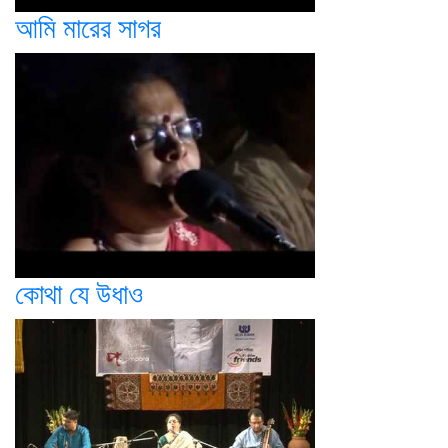
আমি মারের সাগর
কোথা যে উধাও