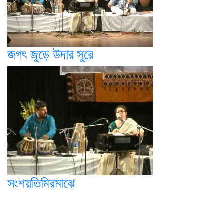
জগৎ জুড়ে উদার সুরে
সংশয়তিমিরমাঝে