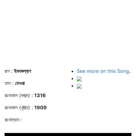
রাগ :
ইমনকল্যাণ
See more on this Song..
তাল :
তেওরা
রচনাকাল (বঙ্গাব্দ) :
1316
রচনাকাল (খৃষ্টাব্দ) :
1909
রচনাস্থান :