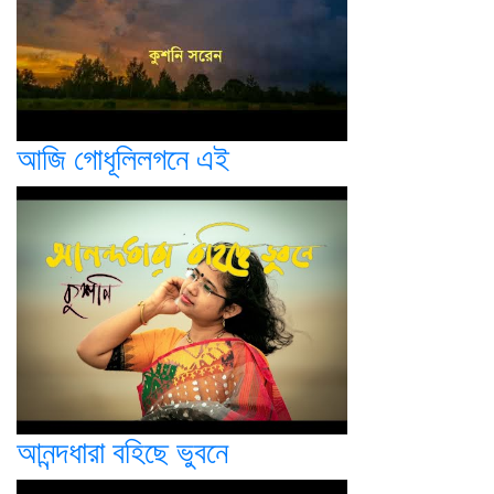
আজি গোধূলিলগনে এই
আনন্দধারা বহিছে ভুবনে