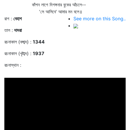
কাঁপন লাগে দিগঙ্গনার বুকের আঁচলে--
'সে আসিবে' আমার মন বলে॥
রাগ :
বেহাগ
See more on this Song..
তাল :
দাদরা
রচনাকাল (বঙ্গাব্দ) :
1344
রচনাকাল (খৃষ্টাব্দ) :
1937
রচনাস্থান :