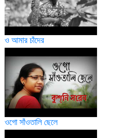
ও আমার চাঁদের
ওগো সাঁওতালি ছেলে