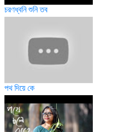
চরণধ্বনি শুনি তব
পথ দিয়ে কে