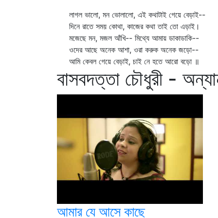
লাগল ভালো, মন ভোলালো, এই কথাটাই গেয়ে বেড়াই--
দিনে রাতে সময় কোথা, কাজের কথা তাই তো এড়াই।
মজেছে মন, মজল আঁখি-- মিথ্যে আমায় ডাকাডাকি--
ওদের আছে অনেক আশা, ওরা করুক অনেক জড়ো--
আমি কেবল গেয়ে বেড়াই, চাই নে হতে আরো বড়ো ॥
বাসবদত্তা চৌধুরী - অন্যা
আমার যে আসে কাছে