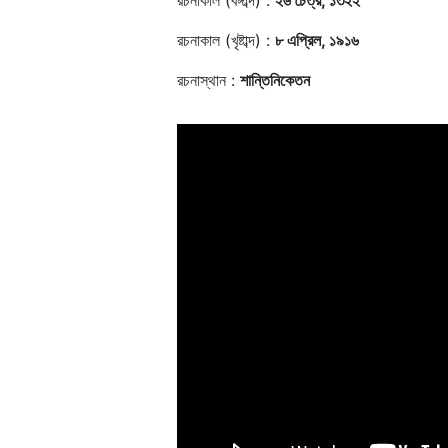
রচনাকাল (বঙ্গাব্দ) :
২৬ চৈত্র, ১৩২২
রচনাকাল (খৃষ্টাব্দ) :
৮ এপ্রিল, ১৯১৬
রচনাস্থান :
শান্তিনিকেতন