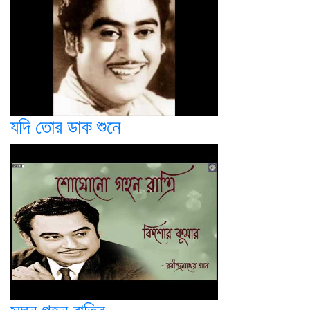
যদি তোর ডাক শুনে