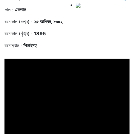
তাল :
একতাল
রচনাকাল (বঙ্গাব্দ) :
২৫ আশ্বিন, ১৩০২
রচনাকাল (খৃষ্টাব্দ) :
1895
রচনাস্থান :
শিলাইদহ