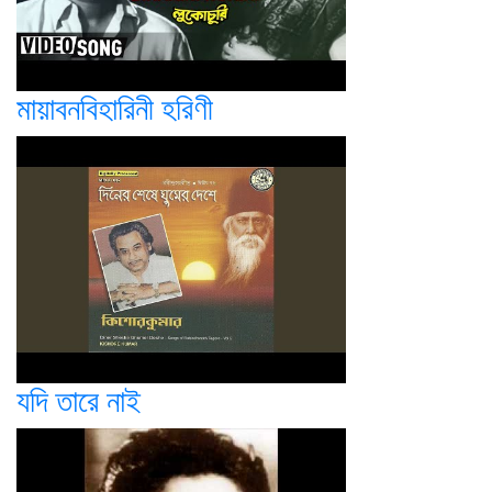
মায়াবনবিহারিনী হরিণী
যদি তারে নাই