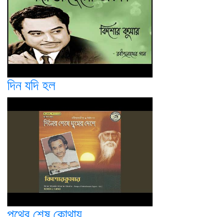
দিন যদি হল
পথের শেষ কোথায়