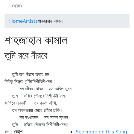
Login
Home
Artists
শাহজাহান কামাল
শাহজাহান কামাল
তুমি রবে নীরবে
তুমি রবে নীরবে হৃদয়ে মম
নিবিড় নিভৃত পূর্ণিমানিশীথিনী-সম॥
মম জীবন যৌবন মম অখিল ভুবন
তুমি ভরিবে গৌরবে নিশীথিনী-সম॥
জাগিবে একাকী তব করুণ আঁখি,
তব অঞ্চলছায়া মোরে রহিবে ঢাকি।
মম দুঃখবেদন মম সফল স্বপন
তুমি ভরিবে সৌরভে নিশীথিনী-সম॥
রাগ :
বেহাগ
See more on this Song..