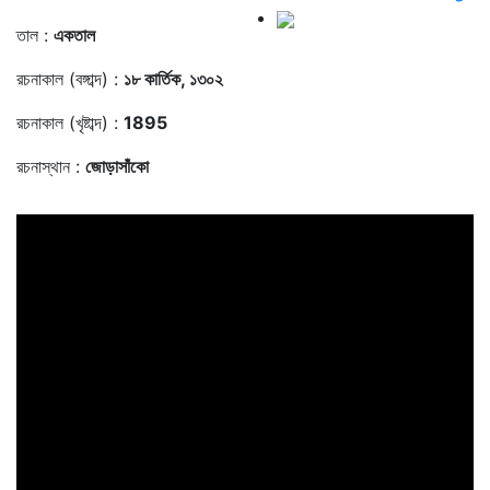
তাল :
একতাল
রচনাকাল (বঙ্গাব্দ) :
১৮ কার্তিক, ১৩০২
রচনাকাল (খৃষ্টাব্দ) :
1895
রচনাস্থান :
জোড়াসাঁকো