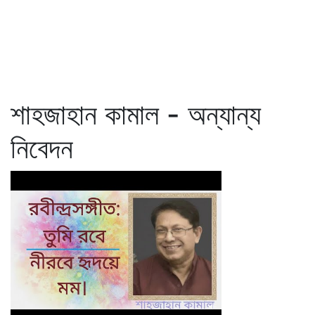
শাহজাহান কামাল - অন্যান্য
নিবেদন