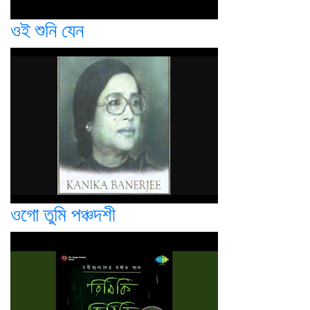
ওই শুনি যেন
ওগো তুমি পঞ্চদশী