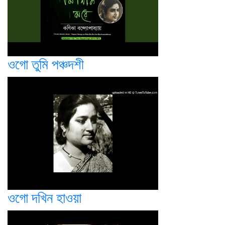
ওগো তুমি পঞ্চদশী
ওগো দখিন হাওয়া