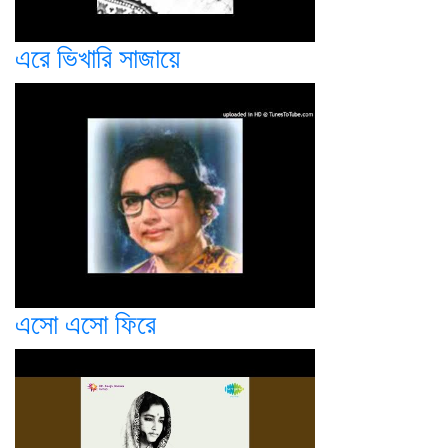
এরে ভিখারি সাজায়ে
এসো এসো ফিরে