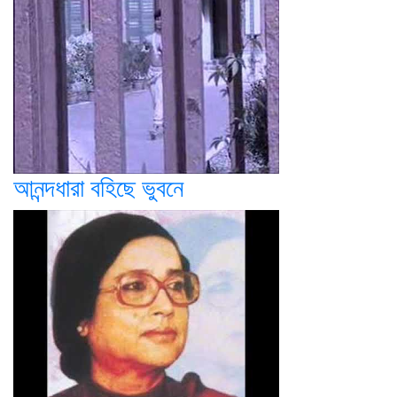
আনন্দধারা বহিছে ভুবনে