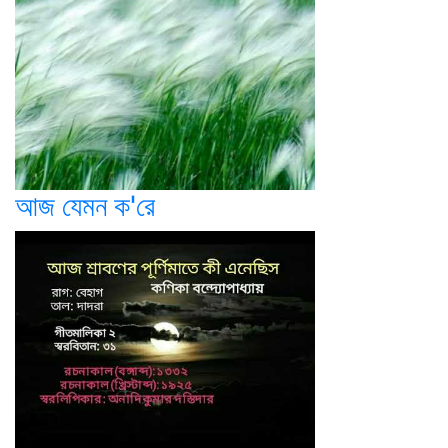
আজ যেমন ক'রে