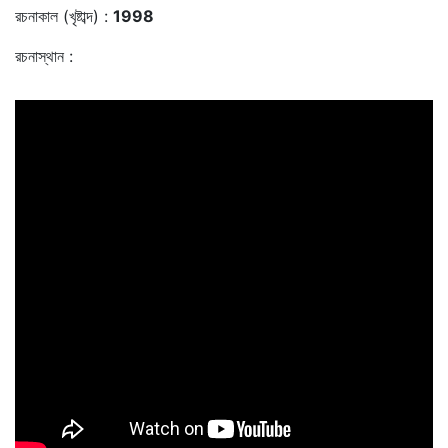
রচনাকাল (খৃষ্টাব্দ) :
1998
রচনাস্থান :