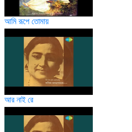
আমি রূপে তোমায়
আর নাই রে