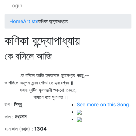
Login
Home
Artists
কণিকা বন্দ্যোপাধ্যায়
কণিকা বন্দ্যোপাধ্যায়
কে বসিলে আজি
কে বসিলে আজি হৃদয়াসনে ভুবনেশ্বর প্রভু,--
জাগাইলে অনুপম সুন্দর শোভা হে হৃদয়েশ্বর ॥
সহসা ফুটিল ফুলমঞ্জরী শুকানো তরুতে,
পাষাণে বহে সুধাধারা ॥
রাগ :
সিন্ধু
See more on this Song..
তাল :
মধ্যমান
রচনাকাল (বঙ্গাব্দ) :
1304