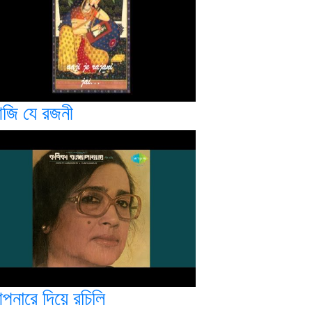
জি যে রজনী
পনারে দিয়ে রচিলি