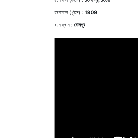
রচনাকাল (বঙ্গাব্দ) :
১৩ ভাদ্র, ১৩১৬
রচনাকাল (খৃষ্টাব্দ) :
1909
রচনাস্থান :
বোলপুর