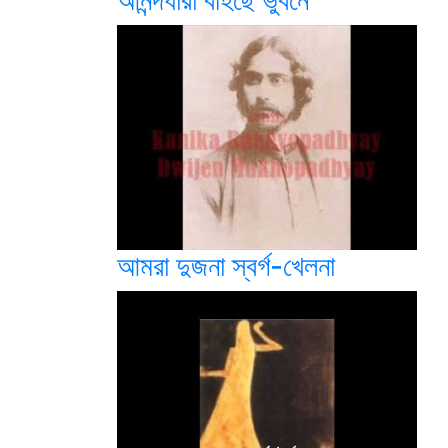
আনন্দধারা বহিছে ভুবনে
আমরা দুজনা স্বর্গ-খেলনা