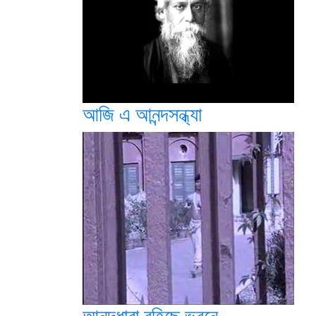
আজি এ আনন্দসন্ধ্যা