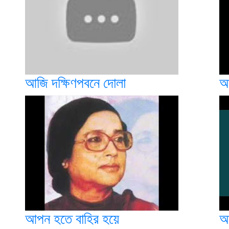
আজি দক্ষিণপবনে দোলা
আ
আপন হতে বাহির হয়ে
আ