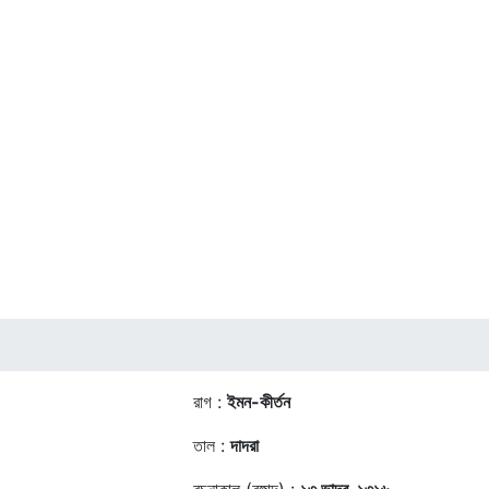
রাগ :
ইমন-কীর্তন
তাল :
দাদরা