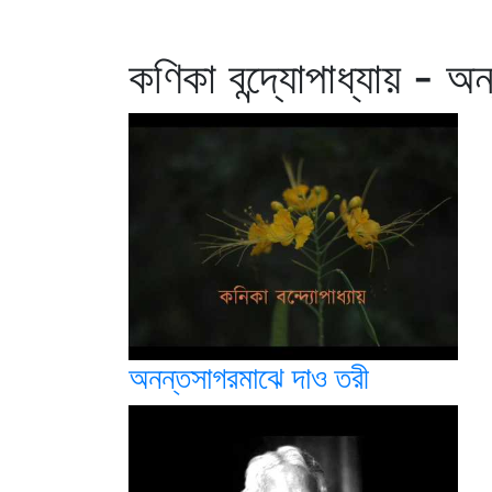
কণিকা বন্দ্যোপাধ্যায় - অন
অনন্তসাগরমাঝে দাও তরী