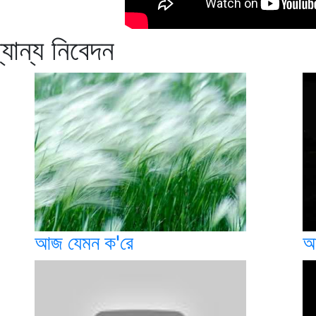
্যান্য নিবেদন
আজ যেমন ক'রে
আজ