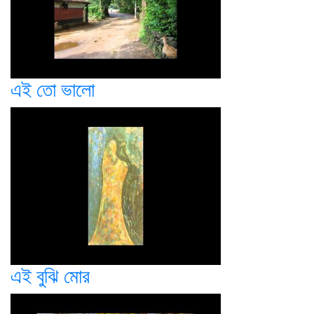
এই তো ভালো
এই বুঝি মোর