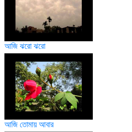
আজি ঝরো ঝরো
আজি তোমায় আবার