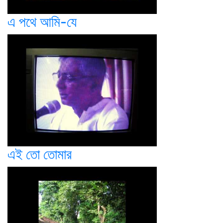
এ পথে আমি-যে
এই তো তোমার