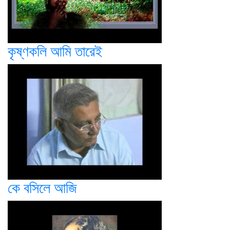
কৃষ্ণকলি আমি তারেই
কে বসিলে আজি