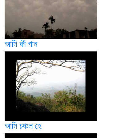
আমি কী গান
আমি চঞ্চল হে