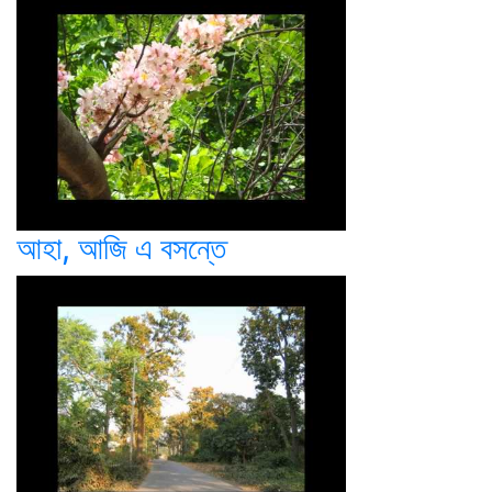
আহা, আজি এ বসন্তে