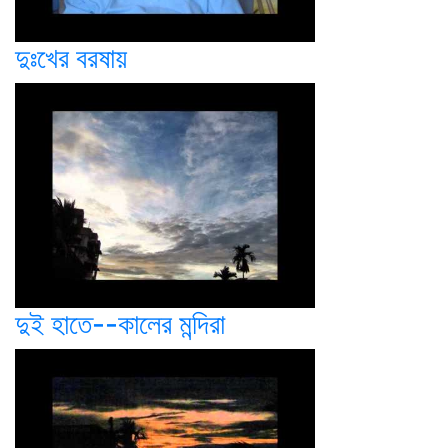
দুঃখের বরষায়
দুই হাতে--কালের মন্দিরা