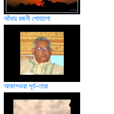
আঁধার রজনী পোহালো
আকাশভরা সূর্য-তারা