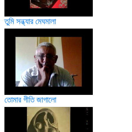
তুমি সন্ধ্যার মেঘমালা
তোমার গীতি জাগালো