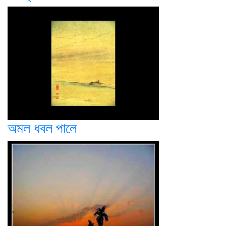
অমল ধবল পালে