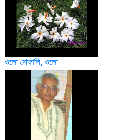
ওলো শেফালি, ওলো