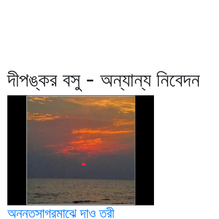
দীপঙ্কর বসু - অন্যান্য নিবেদন
অনন্তসাগরমাঝে দাও তরী