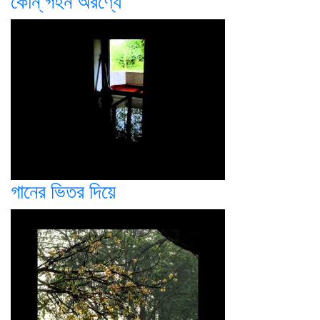
কোন্ গহন অরণ্যে
গানের ভিতর দিয়ে