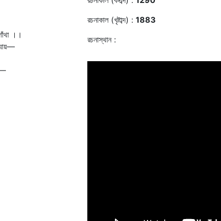
রচনাকাল (বঙ্গাব্দ) :
1290
রচনাকাল (খৃষ্টাব্দ) :
1883
াঁথা ।।
রচনাস্থান :
 যায়—
ি—
।
।