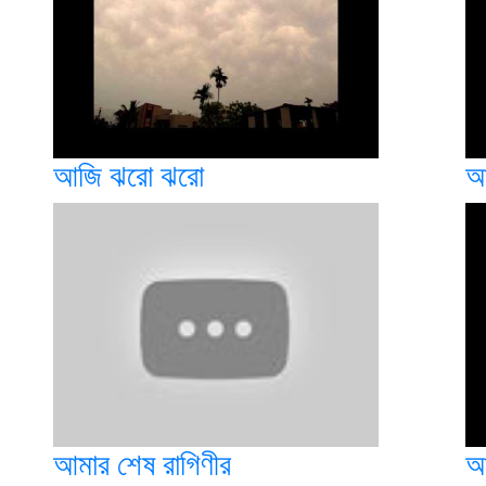
আজি ঝরো ঝরো
আ
আমার শেষ রাগিণীর
আ