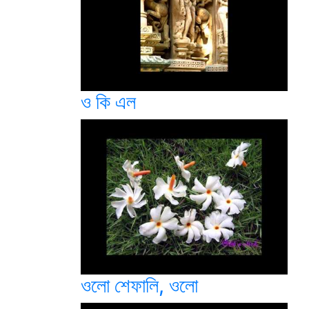
ও কি এল
ওলো শেফালি, ওলো