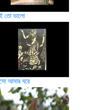
ই তো ভালো
সো আমার ঘরে