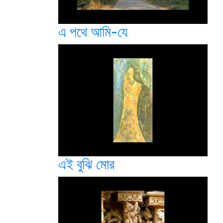
এ পথে আমি-যে
এই বুঝি মোর