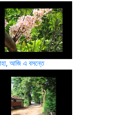
হা, আজি এ বসন্তে