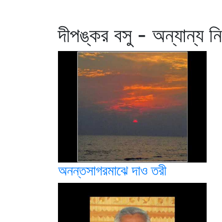
দীপঙ্কর বসু - অন্যান্য ন
অনন্তসাগরমাঝে দাও তরী