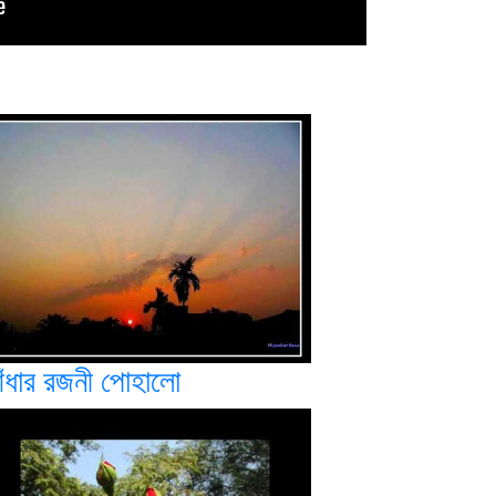
ঁধার রজনী পোহালো