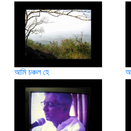
আমি চঞ্চল হে
আ