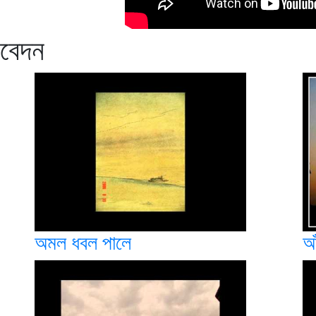
িবেদন
অমল ধবল পালে
আ