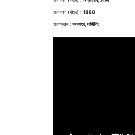
রচনাকাল (বঙ্গাব্দ) :
অগ্রহায়ণ, ১২৯৫
রচনাকাল (খৃষ্টাব্দ) :
1888
রচনাস্থান :
কলকাতা, দার্জিলিং