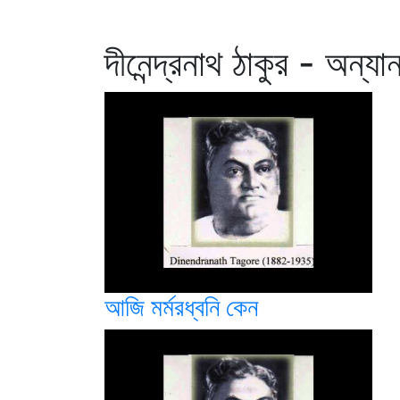
দীনেন্দ্রনাথ ঠাকুর - অন্যা
আজি মর্মরধ্বনি কেন