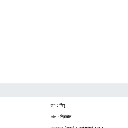
রাগ :
পিলু
তাল :
ত্রিতাল