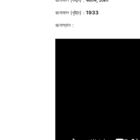
রচনাকাল (বঙ্গাব্দ) :
কার্তিক, ১৩৪০
রচনাকাল (খৃষ্টাব্দ) :
1933
রচনাস্থান :