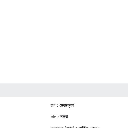
রাগ :
মেঘমল্লার
তাল :
দাদরা