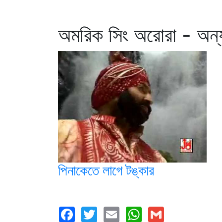
অমরিক সিং অরোরা - অন্য
পিনাকেতে লাগে টঙ্কার