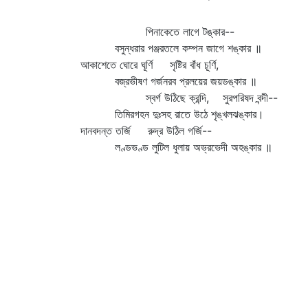
পিনাকেতে লাগে টঙ্কার--
বসুন্ধরার পঞ্জরতলে কম্পন জাগে শঙ্কার ॥
আকাশেতে ঘোরে ঘূর্ণি সৃষ্টির বাঁধ চূর্ণি,
বজ্রভীষণ গর্জনরব প্রলয়ের জয়ডঙ্কার ॥
স্বর্গ উঠিছে ক্রন্দি, সুরপরিষদ বন্দী--
তিমিরগহন দুঃসহ রাতে উঠে শৃঙ্খলঝঙ্কার।
দানবদন্ত তর্জি রুদ্র উঠিল গর্জি--
লণ্ডভণ্ড লুটিল ধুলায় অভ্রভেদী অহঙ্কার ॥